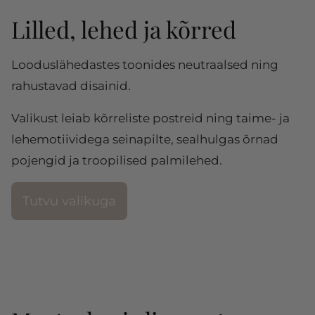
Lilled, lehed ja kõrred
Looduslähedastes toonides neutraalsed ning
rahustavad disainid.
Valikust leiab kõrreliste postreid ning taime- ja
lehemotiividega seinapilte, sealhulgas õrnad
pojengid ja troopilised palmilehed.
Tutvu valikuga