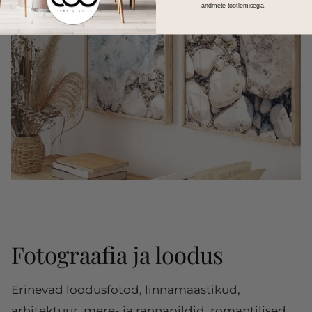
andmete töötlemisega.
Fotograafia ja loodus
Erinevad loodusfotod, linnamaastikud,
arhitektuur, mere- ja rannapildid, romantilised