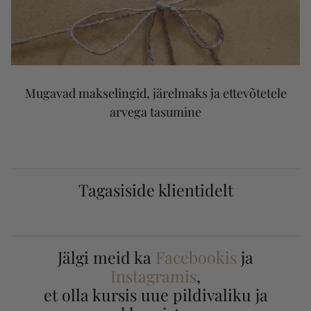
Mugavad makselingid, järelmaks ja ettevõtetele
arvega tasumine
Tagasiside klientidelt
Jälgi meid ka
Facebookis
ja
Instagramis
,
et olla kursis uue pildivaliku ja