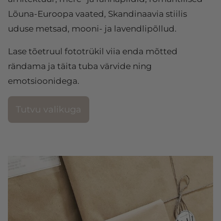
Lõuna-Euroopa vaated, Skandinaavia stiilis
uduse metsad, mooni- ja lavendlipõllud.
Lase tõetruul fototrükil viia enda mõtted
rändama ja täita tuba värvide ning
emotsioonidega.
Tutvu valikuga