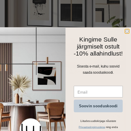
Kingime Sulle
järgmiselt ostult
-10% allahindlust!
Sisesta e-mail, kuhu soovid
saada sooduskoodi.
Soovin sooduskoodi
Liitudes uudiskirjaga nõustute
Privaatsutingimustega
ning enda