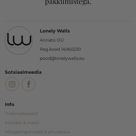
pakkumistega.
Lonely Walls
Anriato OÜ
Reg.kood 14060230
pood@lonelywalls.eu
Sotsiaalmeedia
Info
Trükimaterjalid
Kontakt
& meist
Müügitingimused & privaatsus