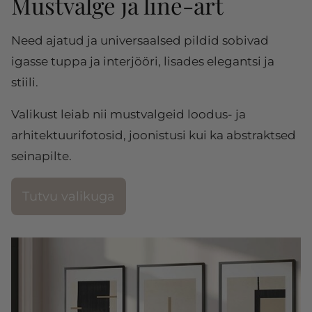
Mustvalge ja line-art
Need ajatud ja universaalsed pildid sobivad
igasse tuppa ja interjööri, lisades elegantsi ja
stiili.
Valikust leiab nii mustvalgeid loodus- ja
arhitektuurifotosid, joonistusi kui ka abstraktsed
seinapilte.
Tutvu valikuga