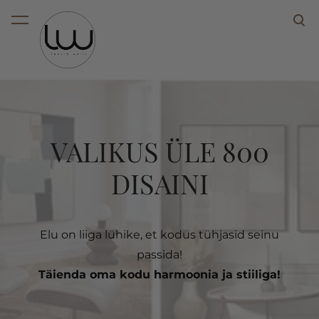
lisati ostukorvi.
Vaata ostukorvi
D
VALIKUS ÜLE 800
TR
DISAINI
e ja
Sei
avust!
Elu on liiga lühike, et kodus tühjasid seinu
Sinepikollane
ide
passida!
Valiku le
post
er
Vali 
Täienda oma kodu harmoonia ja stiiliga!