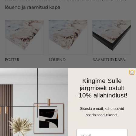
lõuend ja raamitud kapa.
Fotokapal on kitsas 1cm harjatud alumiiniumraam.
Kingime Sulle
Valikus on matt must, kuldne ja hõbedane toon.
järgmiselt ostult
-10% allahindlust!
Sisesta e-mail, kuhu soovid
saada sooduskoodi.