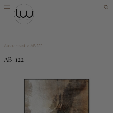
lisati ostukorvi.
Vaata ostukorvi
Abstraktsed
AB-122
AB-122