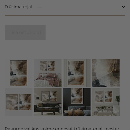
Trükimaterjal
Lisa ostukorvi
Pakume valikus kolme erinevat trükimaterjali: poster,