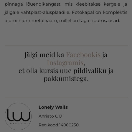
pinnaga lõuendikangast, mis kleebitakse kergele ja
jäigale vahtplast-alusplaadile. Fotokapal on komplektis
alumiinium metallraam, millel on taga riputusaasad.
Jälgi meid ka
Facebookis
ja
Instagramis
,
et olla kursis uue pildivaliku ja
pakkumistega.
Lonely Walls
Anriato OÜ
Reg.kood 14060230