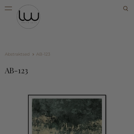
lisati ostukorvi.
Vaata ostukorvi
Abstraktsed
AB-123
AB-123