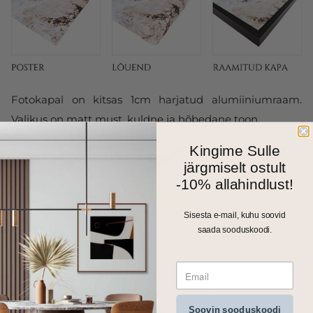
Fotokapal on kitsas 1cm harjatud alumiiniumraam.
Valikus on matt must, kuldne ja hõbedane toon.
Kingime Sulle
järgmiselt ostult
-10% allahindlust!
Sisesta e-mail, kuhu soovid
saada sooduskoodi.
Kõik meie seinapildid, fotolõuendid ja kapad trükitakse
Soovin sooduskoodi
ja valmistatakse Eestis. Väiksemad formaadid saadame