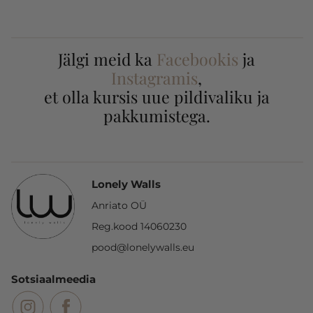
Jälgi meid ka
Facebookis
ja
Instagramis
,
et olla kursis uue pildivaliku ja
pakkumistega.
Lonely Walls
Anriato OÜ
Reg.kood 14060230
pood@lonelywalls.eu
Sotsiaalmeedia