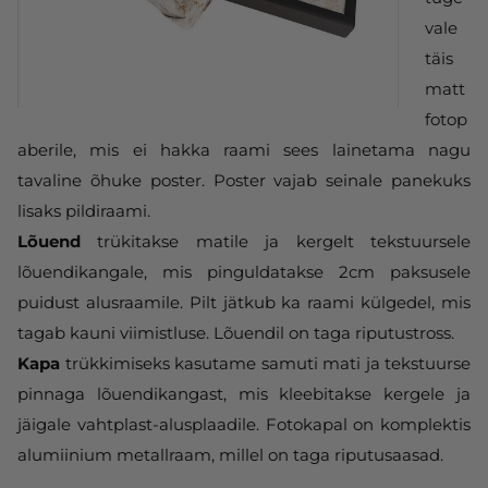
vale
täis
matt
fotop
aberile, mis ei hakka raami sees lainetama nagu
tavaline õhuke poster. Poster vajab seinale panekuks
lisaks pildiraami.
Lõuend
trükitakse matile ja kergelt tekstuursele
lõuendikangale, mis pinguldatakse 2cm paksusele
puidust alusraamile. Pilt jätkub ka raami külgedel, mis
tagab kauni viimistluse. Lõuendil on taga riputustross.
Kapa
trükkimiseks kasutame samuti mati ja tekstuurse
pinnaga lõuendikangast, mis kleebitakse kergele ja
jäigale vahtplast-alusplaadile. Fotokapal on komplektis
alumiinium metallraam, millel on taga riputusaasad.