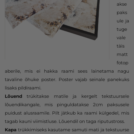
akse
paks
ule ja
tuge
vale
täis
matt
fotop
aberile, mis ei hakka raami sees lainetama nagu
tavaline õhuke poster. Poster vajab seinale panekuks
lisaks pildiraami.
Lõuend
trükitakse matile ja kergelt tekstuursele
lõuendikangale, mis pinguldatakse 2cm paksusele
puidust alusraamile. Pilt jätkub ka raami külgedel, mis
tagab kauni viimistluse. Lõuendil on taga riputustross.
Kapa
trükkimiseks kasutame samuti mati ja tekstuurse