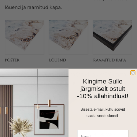
lõuend ja raamitud kapa.
Fotokapal on kitsas 1cm harjatud alumiiniumraam.
Kingime Sulle
Valikus on matt must, kuldne ja hõbedane toon.
järgmiselt ostult
-10% allahindlust!
Sisesta e-mail, kuhu soovid
saada sooduskoodi.