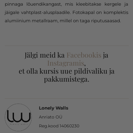
pinnaga lõuendikangast, mis kleebitakse kergele ja
jäigale vahtplast-alusplaadile. Fotokapal on komplektis
alumiinium metallraam, millel on taga riputusaasad.
Jälgi meid ka
Facebookis
ja
Instagramis
,
et olla kursis uue pildivaliku ja
pakkumistega.
Lonely Walls
Anriato OÜ
Reg.kood 14060230