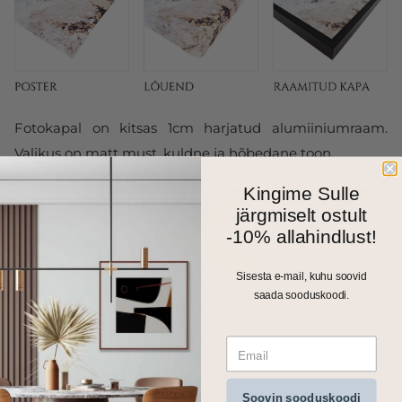
Fotokapal on kitsas 1cm harjatud alumiiniumraam.
Valikus on matt must, kuldne ja hõbedane toon.
Kingime Sulle
järgmiselt ostult
-10% allahindlust!
Sisesta e-mail, kuhu soovid
saada sooduskoodi.
Kõik meie seinapildid, fotolõuendid ja kapad trükitakse
Soovin sooduskoodi
ja valmistatakse Eestis. Väiksemad formaadid saadame