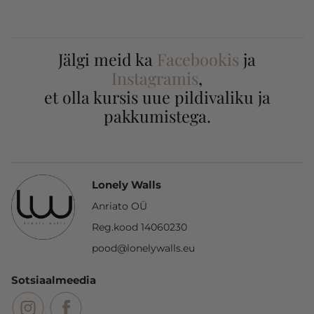
Jälgi meid ka
Facebookis
ja
Instagramis
,
et olla kursis uue pildivaliku ja
pakkumistega.
Lonely Walls
Anriato OÜ
Reg.kood 14060230
pood@lonelywalls.eu
Sotsiaalmeedia