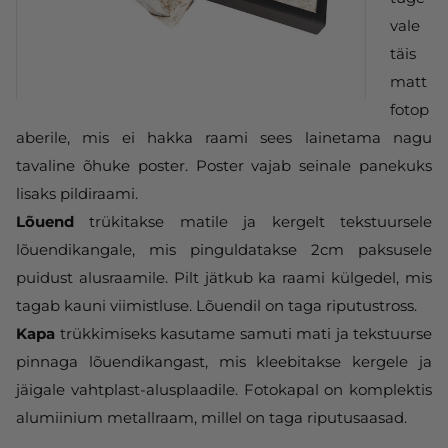
vale
täis
matt
fotop
aberile, mis ei hakka raami sees lainetama nagu
tavaline õhuke poster. Poster vajab seinale panekuks
lisaks pildiraami.
Lõuend
trükitakse matile ja kergelt tekstuursele
lõuendikangale, mis pinguldatakse 2cm paksusele
puidust alusraamile. Pilt jätkub ka raami külgedel, mis
tagab kauni viimistluse. Lõuendil on taga riputustross.
Kapa
trükkimiseks kasutame samuti mati ja tekstuurse
pinnaga lõuendikangast, mis kleebitakse kergele ja
jäigale vahtplast-alusplaadile. Fotokapal on komplektis
alumiinium metallraam, millel on taga riputusaasad.