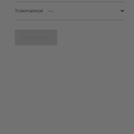
Trükimaterjal
Lisa ostukorvi