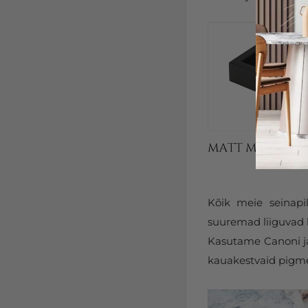
Kõik meie seinapi
suuremad liiguvad k
Kasutame Canoni ja 
kauakestvaid pigmen