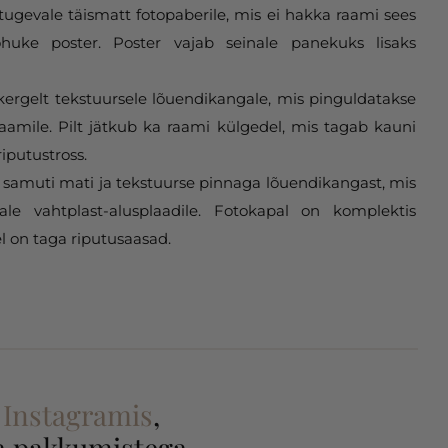
tugevale täismatt fotopaberile, mis ei hakka raami sees
huke poster. Poster vajab seinale panekuks lisaks
 kergelt tekstuursele lõuendikangale, mis pinguldatakse
aamile. Pilt jätkub ka raami külgedel, mis tagab kauni
riputustross.
samuti mati ja tekstuurse pinnaga lõuendikangast, mis
gale vahtplast-alusplaadile. Fotokapal on komplektis
l on taga riputusaasad.
a
Instagramis
,
 ja pakkumistega.