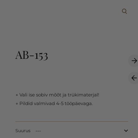
lisati ostukorvi.
Vaata ostukorvi
AB-153
∘ Vali ise sobiv mõõt ja trükimaterjal!
∘ Pildid valmivad 4-5 tööpäevaga.
Suurus