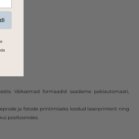
di
te
nda
 Eestis. Väiksemad formaadid saadame pakiautomaati,
eprode ja fotode printimiseks loodud laserprinterit ning
kui pooltoonides.