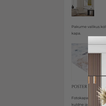
Pakume valikus kolm
kapa.
Fotokapal on kits
kuldne ja hõbedane