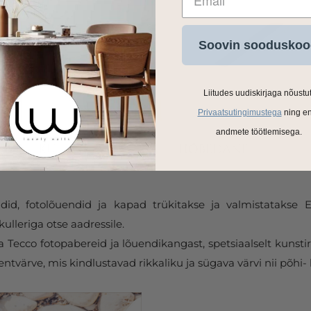
Soovin sooduskoo
Liitudes uudiskirjaga nõustu
Privaatsutingimustega
ning e
andmete töötlemisega.
ldid, fotolõuendid ja kapad trükitakse ja valmistatakse
ulleriga otse aadressile.
Tecco fotopabereid ja lõuendikangast, spetsiaalselt kunstir
tvärve, mis kindlustavad rikkaliku ja sügava värvi nii põhi- 