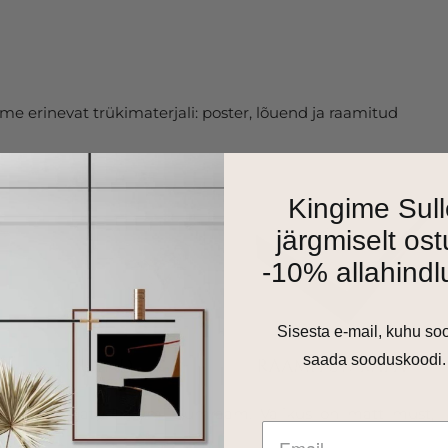
e erinevat trükimaterjali: poster, lõuend ja raamitud
Kingime Sull
järgmiselt ost
-10% allahindl
Sisesta e-mail, kuhu so
saada sooduskoodi.
as 1cm harjatud alumiiniumraam. Valikus on matt must,
 toon.