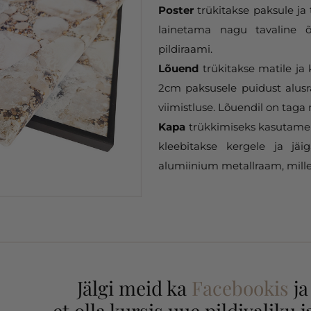
Poster
trükitakse paksule ja 
lainetama nagu tavaline õ
pildiraami.
Lõuend
trükitakse matile ja
2cm paksusele puidust alusr
viimistluse. Lõuendil on taga 
Kapa
trükkimiseks kasutame 
kleebitakse kergele ja jäi
alumiinium metallraam, mille
Jälgi meid ka
Facebookis
j
et olla kursis uue pildivaliku