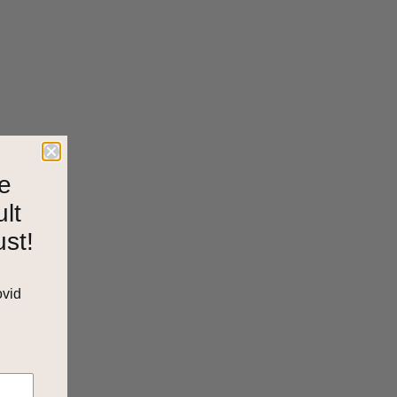
e
ult
ust!
ovid