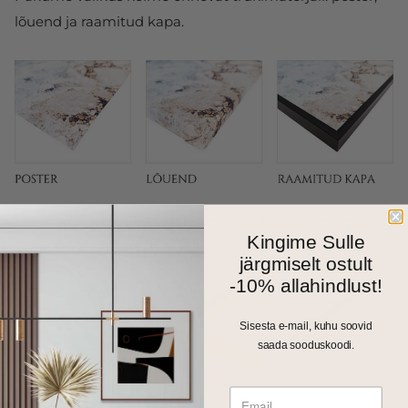
lõuend ja raamitud kapa.
Fotokapal on kitsas 1cm harjatud alumiiniumraam.
Kingime Sulle
Valikus on matt must, kuldne ja hõbedane toon.
järgmiselt ostult
-10% allahindlust!
Sisesta e-mail, kuhu soovid
saada sooduskoodi.