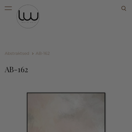
lisati ostukorvi.
Vaata ostukorvi
Abstraktsed
AB-162
AB-162