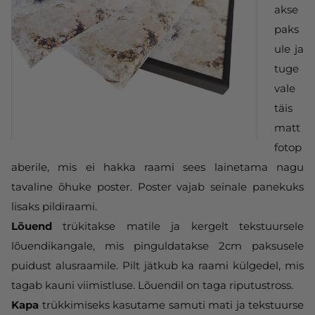
akse
paks
ule ja
tuge
vale
täis
matt
fotop
aberile, mis ei hakka raami sees lainetama nagu
tavaline õhuke poster. Poster vajab seinale panekuks
lisaks pildiraami.
Lõuend
trükitakse matile ja kergelt tekstuursele
lõuendikangale, mis pinguldatakse 2cm paksusele
puidust alusraamile. Pilt jätkub ka raami külgedel, mis
tagab kauni viimistluse. Lõuendil on taga riputustross.
Kapa
trükkimiseks kasutame samuti mati ja tekstuurse