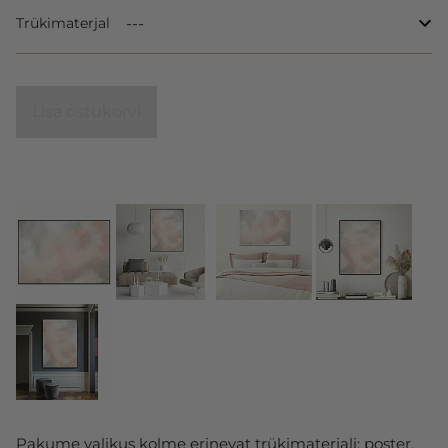
Trükimaterjal
Lisa ostukorvi
Pakume valikus kolme erinevat trükimaterjali: poster,