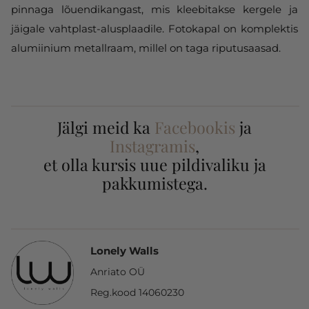
pinnaga lõuendikangast, mis kleebitakse kergele ja
jäigale vahtplast-alusplaadile. Fotokapal on komplektis
alumiinium metallraam, millel on taga riputusaasad.
Jälgi meid ka
Facebookis
ja
Instagramis
,
et olla kursis uue pildivaliku ja
pakkumistega.
Lonely Walls
Anriato OÜ
Reg.kood 14060230