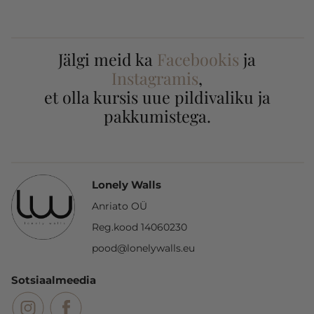
Jälgi meid ka
Facebookis
ja
Instagramis
,
et olla kursis uue pildivaliku ja
pakkumistega.
Lonely Walls
Anriato OÜ
Reg.kood 14060230
pood@lonelywalls.eu
Sotsiaalmeedia