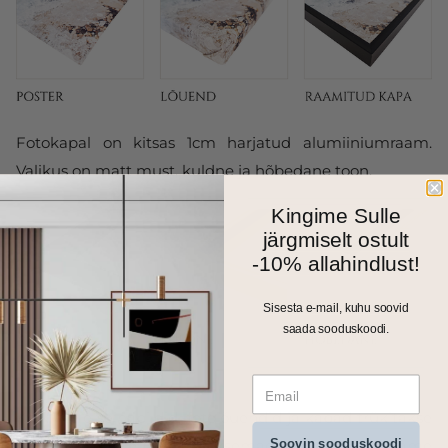
Fotokapal on kitsas 1cm harjatud alumiiniumraam.
Valikus on matt must, kuldne ja hõbedane toon.
Kingime Sulle
järgmiselt ostult
-10% allahindlust!
Sisesta e-mail, kuhu soovid
saada sooduskoodi.
Kõik meie seinapildid, fotolõuendid ja kapad trükitakse
Soovin sooduskoodi
ja valmistatakse Eestis. Väiksemad formaadid saadame