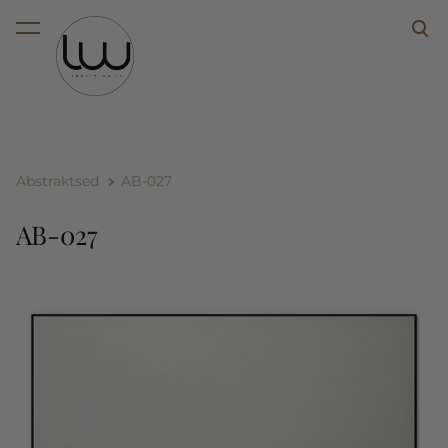
lisati ostukorvi.
Vaata ostukorvi
Abstraktsed
AB-027
AB-027