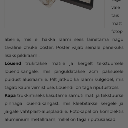
vale
täis
matt
fotop
aberile, mis ei hakka raami sees lainetama nagu
tavaline õhuke poster. Poster vajab seinale panekuks
lisaks pildiraami.
Lõuend
trükitakse matile ja kergelt tekstuursele
lõuendikangale, mis pinguldatakse 2cm paksusele
puidust alusraamile. Pilt jätkub ka raami külgedel, mis
tagab kauni viimistluse. Lõuendil on taga riputustross.
Kapa
trükkimiseks kasutame samuti mati ja tekstuurse
pinnaga lõuendikangast, mis kleebitakse kergele ja
jäigale vahtplast-alusplaadile. Fotokapal on komplektis
alumiinium metallraam, millel on taga riputusaasad.