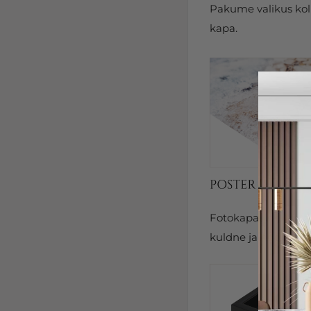
Pakume valikus kolm
kapa.
Fotokapal on kits
kuldne ja hõbedane