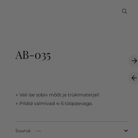
lisati ostukorvi.
Vaata ostukorvi
AB-035
∘ Vali ise sobiv mõõt ja trükimaterjal!
∘ Pildid valmivad 4-5 tööpäevaga.
Suurus