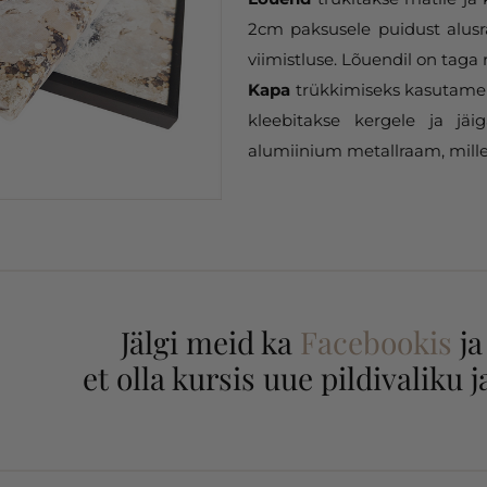
2cm paksusele puidust alusr
viimistluse. Lõuendil on taga 
Kapa
trükkimiseks kasutame 
kleebitakse kergele ja jäi
alumiinium metallraam, mille
Jälgi meid ka
Facebookis
j
et olla kursis uue pildivaliku