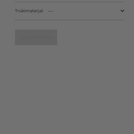
Trükimaterjal
Lisa ostukorvi