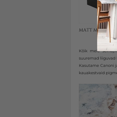
Kõik meie seinapi
suuremad liiguvad k
Kasutame Canoni ja 
kauakestvaid pigmen