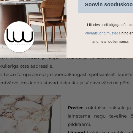
Soovin sooduskoo
Liitudes uudiskirjaga nõustu
Privaatsutingimustega
ning e
andmete töötlemisega.
ldid, fotolõuendid ja kapad trükitakse ja valmistatakse
ulleriga otse aadressile.
Tecco fotopabereid ja lõuendikangast, spetsiaalselt kunstir
tvärve, mis kindlustavad rikkaliku ja sügava värvi nii põhi- 
Poster
trükitakse paksule ja 
lainetama nagu tavaline õ
pildiraami.
Lõuend
trükitakse matile ja