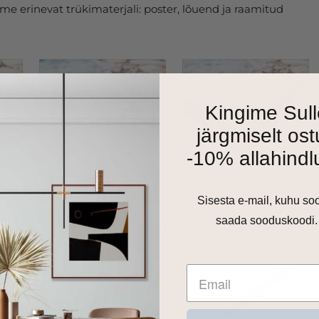
e erinevat trükimaterjali: poster, lõuend ja raamitud
Kingime Sull
järgmiselt ost
-10% allahindl
Sisesta e-mail, kuhu so
saada sooduskoodi.
as 1cm harjatud alumiiniumraam. Valikus on matt must,
 toon.