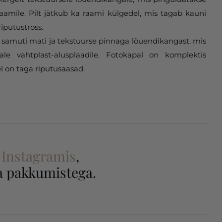
aamile. Pilt jätkub ka raami külgedel, mis tagab kauni
riputustross.
samuti mati ja tekstuurse pinnaga lõuendikangast, mis
gale vahtplast-alusplaadile. Fotokapal on komplektis
l on taga riputusaasad.
a
Instagramis
,
 ja pakkumistega.