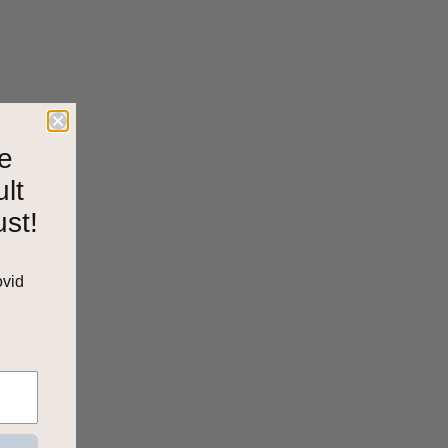
e
ult
ust!
ovid