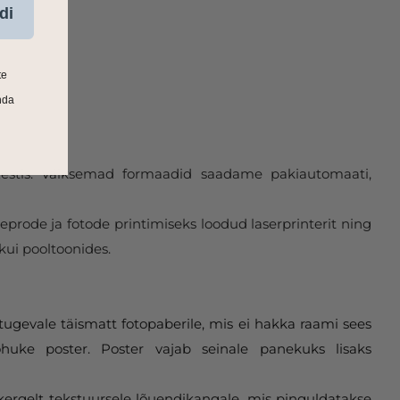
di
te
nda
 Eestis. Väiksemad formaadid saadame pakiautomaati,
eprode ja fotode printimiseks loodud laserprinterit ning
kui pooltoonides.
tugevale täismatt fotopaberile, mis ei hakka raami sees
huke poster. Poster vajab seinale panekuks lisaks
 kergelt tekstuursele lõuendikangale, mis pinguldatakse