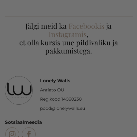
Jälgi meid ka
Facebookis
ja
Instagramis
,
et olla kursis uue pildivaliku ja
pakkumistega.
Lonely Walls
Anriato OÜ
Reg.kood 14060230
pood@lonelywalls.eu
Sotsiaalmeedia