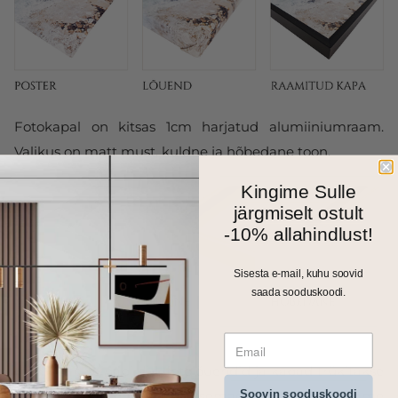
Fotokapal on kitsas 1cm harjatud alumiiniumraam.
Valikus on matt must, kuldne ja hõbedane toon.
Kingime Sulle
järgmiselt ostult
-10% allahindlust!
Sisesta e-mail, kuhu soovid
saada sooduskoodi.
Kõik meie seinapildid, fotolõuendid ja kapad trükitakse
Soovin sooduskoodi
ja valmistatakse Eestis. Väiksemad formaadid saadame