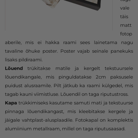
vale
täis
matt
fotop
aberile, mis ei hakka raami sees lainetama nagu
tavaline õhuke poster. Poster vajab seinale panekuks
lisaks pildiraami.
Lõuend
trükitakse matile ja kergelt tekstuursele
lõuendikangale, mis pinguldatakse 2cm paksusele
puidust alusraamile. Pilt jätkub ka raami külgedel, mis
tagab kauni viimistluse. Lõuendil on taga riputustross.
Kapa
trükkimiseks kasutame samuti mati ja tekstuurse
pinnaga lõuendikangast, mis kleebitakse kergele ja
jäigale vahtplast-alusplaadile. Fotokapal on komplektis
alumiinium metallraam, millel on taga riputusaasad.