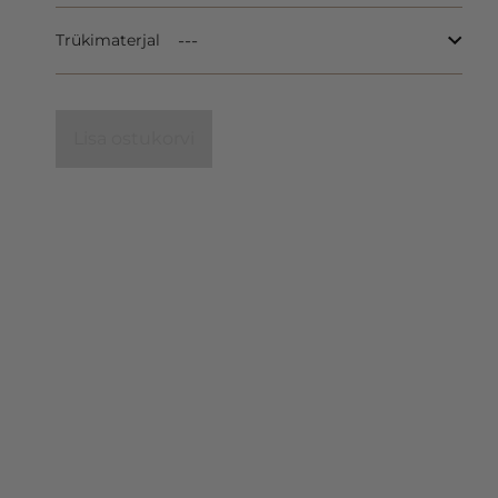
Trükimaterjal
Lisa ostukorvi