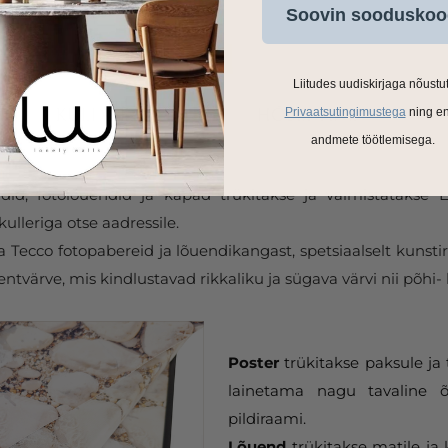
Soovin sooduskoo
Liitudes uudiskirjaga nõustu
Privaatsutingimustega
ning e
andmete töötlemisega.
ldid, fotolõuendid ja kapad trükitakse ja valmistatakse
ulleriga otse aadressile.
Tecco fotopabereid ja lõuendikangast, spetsiaalselt kunstir
tvärve, mis kindlustavad rikkaliku ja sügava värvi nii põhi- 
Poster
trükitakse paksule ja 
lainetama nagu tavaline õ
pildiraami.
Lõuend
trükitakse matile ja