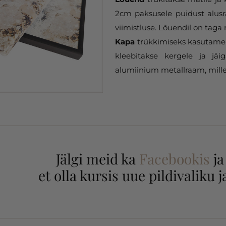
2cm paksusele puidust alusr
viimistluse. Lõuendil on taga 
Kapa
trükkimiseks kasutame 
kleebitakse kergele ja jäi
alumiinium metallraam, mille
Jälgi meid ka
Facebookis
j
et olla kursis uue pildivaliku