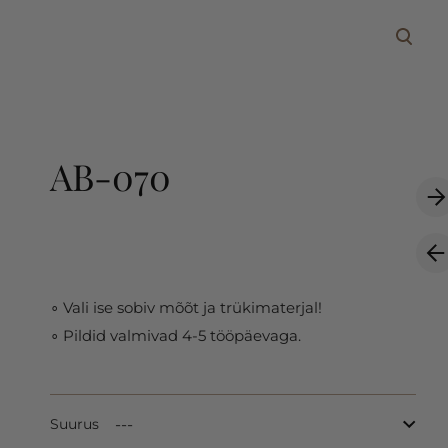
lisati ostukorvi.
Vaata ostukorvi
AB-070
∘ Vali ise sobiv mõõt ja trükimaterjal!
∘ Pildid valmivad 4-5 tööpäevaga.
Suurus