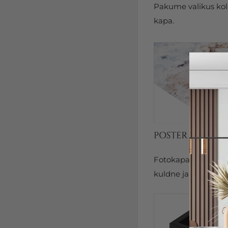
Pakume valikus kolm
kapa.
Fotokapal on kits
kuldne ja hõbedane