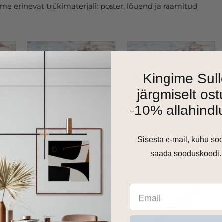
e erinevat trükimaterjali: poster, lõuend ja raamitud
Kingime Sull
järgmiselt ost
-10% allahindl
Sisesta e-mail, kuhu so
saada sooduskoodi.
as 1cm harjatud alumiiniumraam. Valikus on matt must,
 toon.