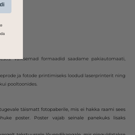
di
te
nda
 Eestis. Väiksemad formaadid saadame pakiautomaati,
eprode ja fotode printimiseks loodud laserprinterit ning
kui pooltoonides.
tugevale täismatt fotopaberile, mis ei hakka raami sees
huke poster. Poster vajab seinale panekuks lisaks
 kergelt tekstuursele lõuendikangale, mis pinguldatakse