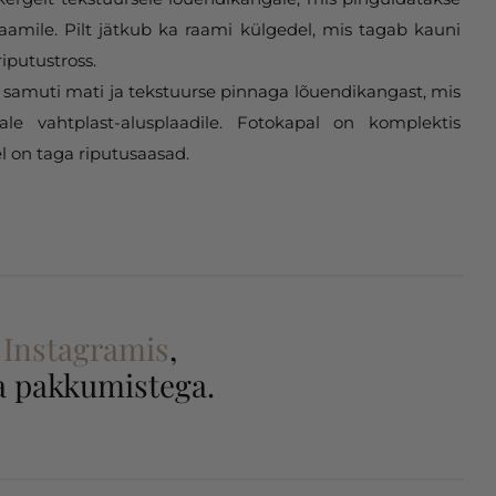
aamile. Pilt jätkub ka raami külgedel, mis tagab kauni
riputustross.
samuti mati ja tekstuurse pinnaga lõuendikangast, mis
gale vahtplast-alusplaadile. Fotokapal on komplektis
l on taga riputusaasad.
a
Instagramis
,
 ja pakkumistega.