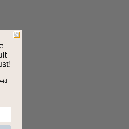
e
ult
ust!
ovid