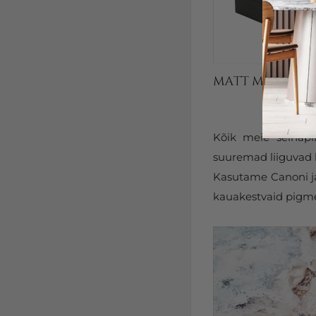
Kõik meie seinapi
suuremad liiguvad k
Kasutame Canoni ja 
kauakestvaid pigmen