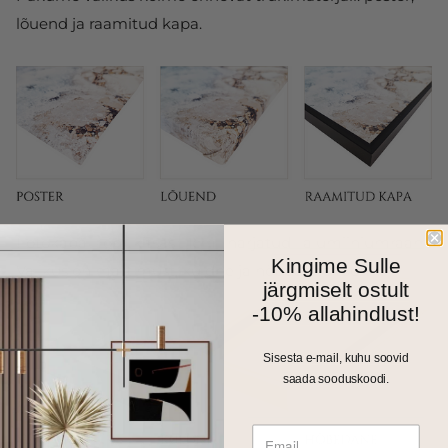
lõuend ja raamitud kapa.
Fotokapal on kitsas 1cm harjatud alumiiniumraam.
Kingime Sulle
Valikus on matt must, kuldne ja hõbedane toon.
järgmiselt ostult
-10% allahindlust!
Sisesta e-mail, kuhu soovid
saada sooduskoodi.