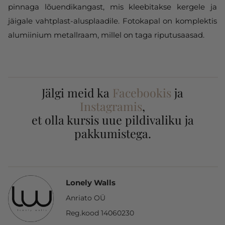
pinnaga lõuendikangast, mis kleebitakse kergele ja
jäigale vahtplast-alusplaadile. Fotokapal on komplektis
alumiinium metallraam, millel on taga riputusaasad.
Jälgi meid ka
Facebookis
ja
Instagramis
,
et olla kursis uue pildivaliku ja
pakkumistega.
Lonely Walls
Anriato OÜ
Reg.kood 14060230