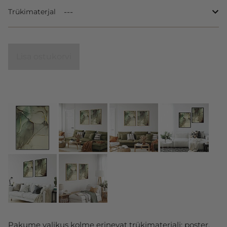
Trükimaterjal
Lisa ostukorvi
Pakume valikus kolme erinevat trükimaterjali: poster,