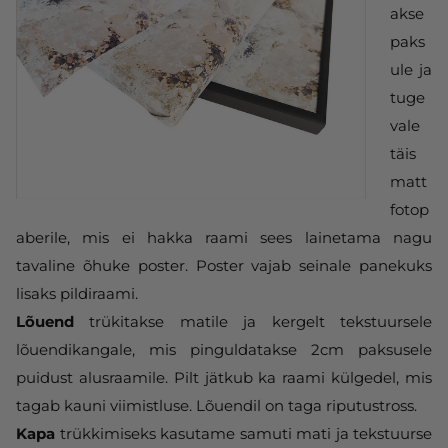
akse
paks
ule ja
tuge
vale
täis
matt
fotop
aberile, mis ei hakka raami sees lainetama nagu
tavaline õhuke poster. Poster vajab seinale panekuks
lisaks pildiraami.
Lõuend
trükitakse matile ja kergelt tekstuursele
lõuendikangale, mis pinguldatakse 2cm paksusele
puidust alusraamile. Pilt jätkub ka raami külgedel, mis
tagab kauni viimistluse. Lõuendil on taga riputustross.
Kapa
trükkimiseks kasutame samuti mati ja tekstuurse