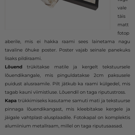
vale
täis
matt
fotop
aberile, mis ei hakka raami sees lainetama nagu
tavaline õhuke poster. Poster vajab seinale panekuks
lisaks pildiraami.
Lõuend
trükitakse matile ja kergelt tekstuursele
lõuendikangale, mis pinguldatakse 2cm paksusele
puidust alusraamile. Pilt jätkub ka raami külgedel, mis
tagab kauni viimistluse. Lõuendil on taga riputustross.
Kapa
trükkimiseks kasutame samuti mati ja tekstuurse
pinnaga lõuendikangast, mis kleebitakse kergele ja
jäigale vahtplast-alusplaadile. Fotokapal on komplektis
alumiinium metallraam, millel on taga riputusaasad.