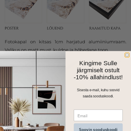
Fotokapal on kitsas 1cm harjatud alumiiniumraam.
Valikus on matt must, kuldne ja hõbedane toon.
Kingime Sulle
järgmiselt ostult
-10% allahindlust!
Sisesta e-mail, kuhu soovid
saada sooduskoodi.
Kõik meie seinapildid, fotolõuendid ja kapad trükitakse
Soovin sooduskoodi
ja valmistatakse Eestis. Väiksemad formaadid saadame