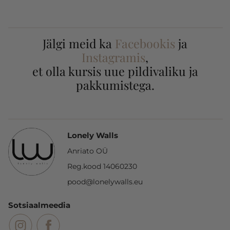
Jälgi meid ka
Facebookis
ja
Instagramis
,
et olla kursis uue pildivaliku ja
pakkumistega.
Lonely Walls
Anriato OÜ
Reg.kood 14060230
pood@lonelywalls.eu
Sotsiaalmeedia