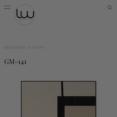
lisati ostukorvi.
Vaata ostukorvi
Abstraktsed
GM-141
GM-141