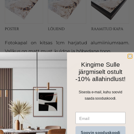
Fotokapal on kitsas 1cm harjatud alumiiniumraam.
Valikus on matt must, kuldne ja hõbedane toon.
Kingime Sulle
järgmiselt ostult
-10% allahindlust!
Sisesta e-mail, kuhu soovid
saada sooduskoodi.
Kõik meie seinapildid, fotolõuendid ja kapad trükitakse
Soovin sooduskoodi
ja valmistatakse Eestis. Väiksemad formaadid saadame