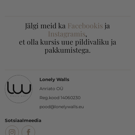
Jälgi meid ka
Facebookis
ja
Instagramis
,
et olla kursis uue pildivaliku ja
pakkumistega.
Lonely Walls
Anriato OÜ
Reg.kood 14060230
pood@lonelywalls.eu
Sotsiaalmeedia