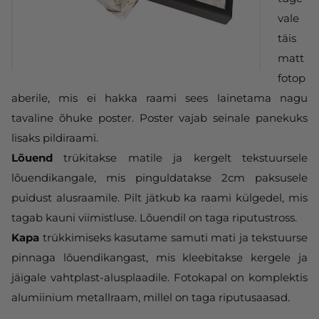
vale
täis
matt
fotop
aberile, mis ei hakka raami sees lainetama nagu
tavaline õhuke poster. Poster vajab seinale panekuks
lisaks pildiraami.
Lõuend
trükitakse matile ja kergelt tekstuursele
lõuendikangale, mis pinguldatakse 2cm paksusele
puidust alusraamile. Pilt jätkub ka raami külgedel, mis
tagab kauni viimistluse. Lõuendil on taga riputustross.
Kapa
trükkimiseks kasutame samuti mati ja tekstuurse
pinnaga lõuendikangast, mis kleebitakse kergele ja
jäigale vahtplast-alusplaadile. Fotokapal on komplektis
alumiinium metallraam, millel on taga riputusaasad.