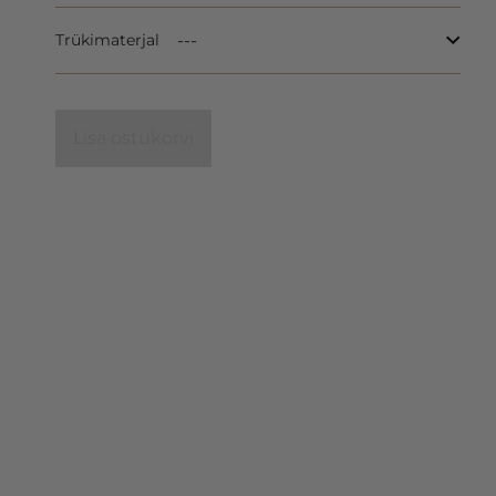
Trükimaterjal
Lisa ostukorvi