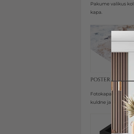
Pakume valikus kolm
kapa.
Fotokapal on kits
kuldne ja hõbedane