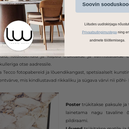
Soovin sooduskoo
Liitudes uudiskirjaga nõustu
Privaatsutingimustega
ning e
andmete töötlemisega.
ldid, fotolõuendid ja kapad trükitakse ja valmistatakse
ulleriga otse aadressile.
Tecco fotopabereid ja lõuendikangast, spetsiaalselt kunstir
tvärve, mis kindlustavad rikkaliku ja sügava värvi nii põhi- 
Poster
trükitakse paksule ja 
lainetama nagu tavaline õ
pildiraami.
Lõuend
trükitakse matile ja