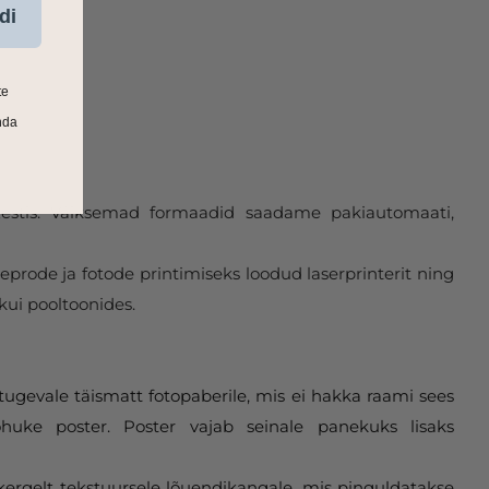
di
te
nda
 Eestis. Väiksemad formaadid saadame pakiautomaati,
eprode ja fotode printimiseks loodud laserprinterit ning
kui pooltoonides.
tugevale täismatt fotopaberile, mis ei hakka raami sees
huke poster. Poster vajab seinale panekuks lisaks
 kergelt tekstuursele lõuendikangale, mis pinguldatakse