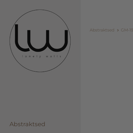
Abstraktsed
GM-1
Abstraktsed