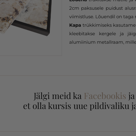
2cm paksusele puidust alusr
viimistluse. Lõuendil on taga 
Kapa
trükkimiseks kasutame 
kleebitakse kergele ja jäi
alumiinium metallraam, mille
Jälgi meid ka
Facebookis
j
et olla kursis uue pildivaliku