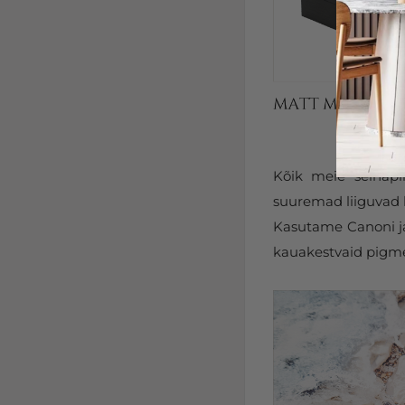
Kõik meie seinapi
suuremad liiguvad k
Kasutame Canoni ja 
kauakestvaid pigmen