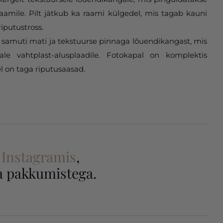
aamile. Pilt jätkub ka raami külgedel, mis tagab kauni
riputustross.
samuti mati ja tekstuurse pinnaga lõuendikangast, mis
gale vahtplast-alusplaadile. Fotokapal on komplektis
l on taga riputusaasad.
a
Instagramis
,
 ja pakkumistega.