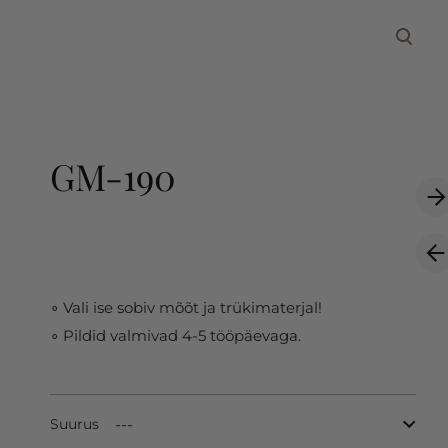
lisati ostukorvi.
Vaata ostukorvi
GM-190
∘ Vali ise sobiv mõõt ja trükimaterjal!
∘ Pildid valmivad 4-5 tööpäevaga.
Suurus