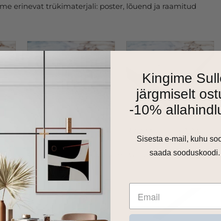
e erinevat trükimaterjali: poster, lõuend ja raamitud
Kingime Sull
järgmiselt ost
-10% allahindl
Sisesta e-mail, kuhu so
saada sooduskoodi.
as 1cm harjatud alumiiniumraam. Valikus on matt must,
 toon.