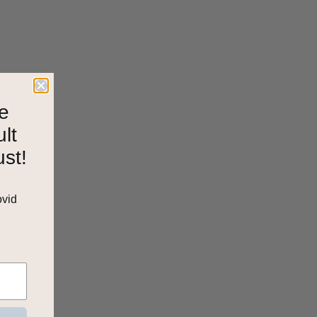
e
ult
ust!
ovid