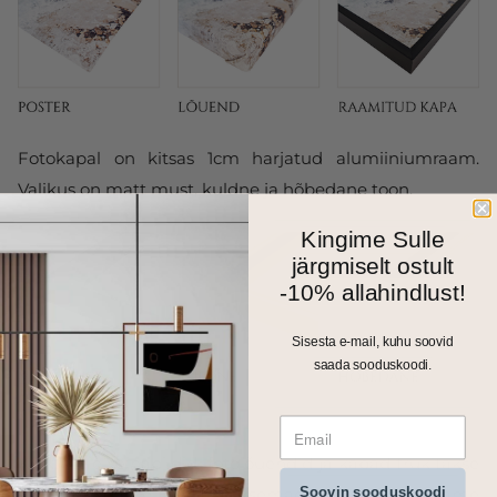
Fotokapal on kitsas 1cm harjatud alumiiniumraam.
Valikus on matt must, kuldne ja hõbedane toon.
Kingime Sulle
järgmiselt ostult
-10% allahindlust!
Sisesta e-mail, kuhu soovid
saada sooduskoodi.
Kõik meie seinapildid, fotolõuendid ja kapad trükitakse
Soovin sooduskoodi
ja valmistatakse Eestis. Väiksemad formaadid saadame