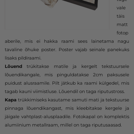
vale
täis
matt
fotop
aberile, mis ei hakka raami sees lainetama nagu
tavaline õhuke poster. Poster vajab seinale panekuks
lisaks pildiraami.
Lõuend
trükitakse matile ja kergelt tekstuursele
lõuendikangale, mis pinguldatakse 2cm paksusele
puidust alusraamile. Pilt jätkub ka raami külgedel, mis
tagab kauni viimistluse. Lõuendil on taga riputustross.
Kapa
trükkimiseks kasutame samuti mati ja tekstuurse
pinnaga lõuendikangast, mis kleebitakse kergele ja
jäigale vahtplast-alusplaadile. Fotokapal on komplektis
alumiinium metallraam, millel on taga riputusaasad.