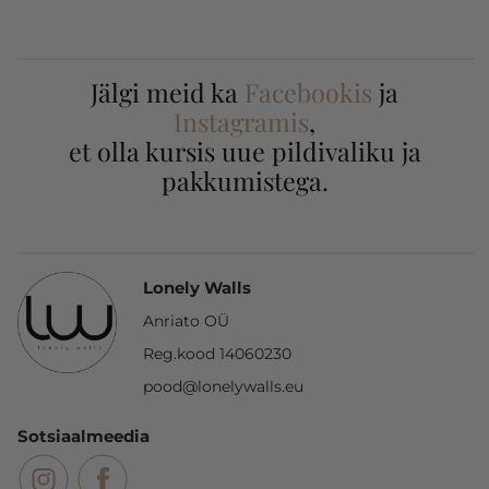
Jälgi meid ka
Facebookis
ja
Instagramis
,
et olla kursis uue pildivaliku ja
pakkumistega.
Lonely Walls
Anriato OÜ
Reg.kood 14060230
pood@lonelywalls.eu
Sotsiaalmeedia