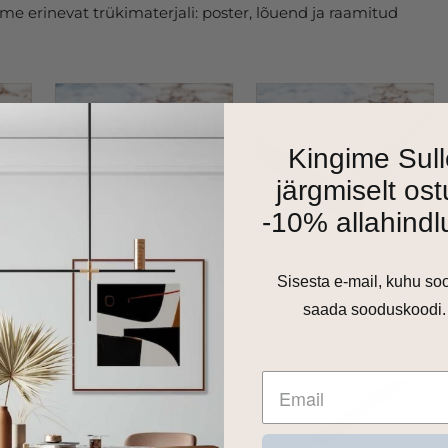
e erinevat trükimaterjali: poster, lõuend ja raamitud
Kingime Sull
järgmiselt ost
-10% allahindl
Sisesta e-mail, kuhu so
saada sooduskoodi.
as 1cm harjatud alumiiniumraam. Valikus on matt must,
 toon.