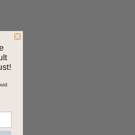
e
ult
ust!
ovid