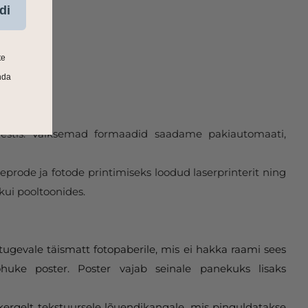
di
te
nda
 Eestis. Väiksemad formaadid saadame pakiautomaati,
eprode ja fotode printimiseks loodud laserprinterit ning
kui pooltoonides.
tugevale täismatt fotopaberile, mis ei hakka raami sees
huke poster. Poster vajab seinale panekuks lisaks
 kergelt tekstuursele lõuendikangale, mis pinguldatakse