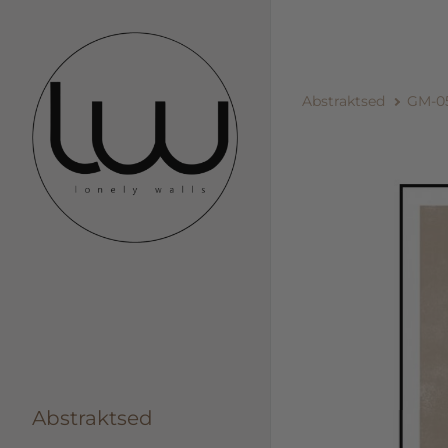
Abstraktsed
GM-0
Abstraktsed