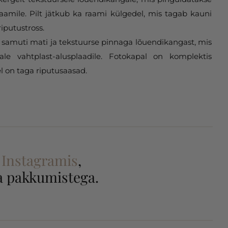
aamile. Pilt jätkub ka raami külgedel, mis tagab kauni
riputustross.
samuti mati ja tekstuurse pinnaga lõuendikangast, mis
gale vahtplast-alusplaadile. Fotokapal on komplektis
l on taga riputusaasad.
a
Instagramis
,
 ja pakkumistega.