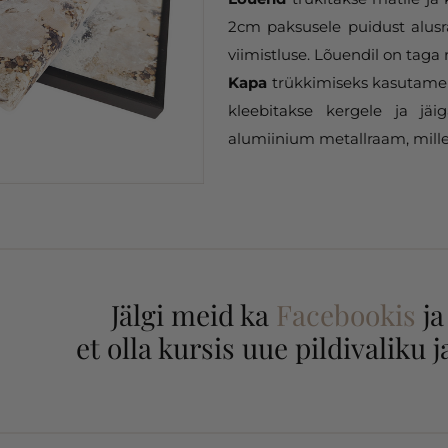
2cm paksusele puidust alusr
viimistluse. Lõuendil on taga 
Kapa
trükkimiseks kasutame 
kleebitakse kergele ja jäi
alumiinium metallraam, mille
Jälgi meid ka
Facebookis
j
et olla kursis uue pildivaliku