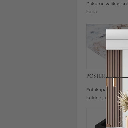
Pakume valikus kolm
kapa.
Fotokapal on kits
kuldne ja hõbedane