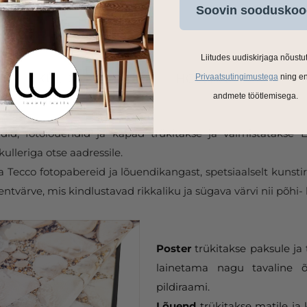
Soovin sooduskoo
Liitudes uudiskirjaga nõustu
Privaatsutingimustega
ning e
andmete töötlemisega.
ldid, fotolõuendid ja kapad trükitakse ja valmistatakse
ulleriga otse aadressile.
Tecco fotopabereid ja lõuendikangast, spetsiaalselt kunstir
tvärve, mis kindlustavad rikkaliku ja sügava värvi nii põhi- 
Poster
trükitakse paksule ja 
lainetama nagu tavaline õ
pildiraami.
Lõuend
trükitakse matile ja