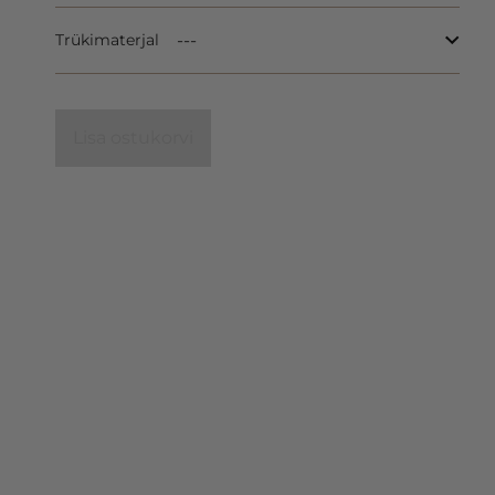
Trükimaterjal
Lisa ostukorvi