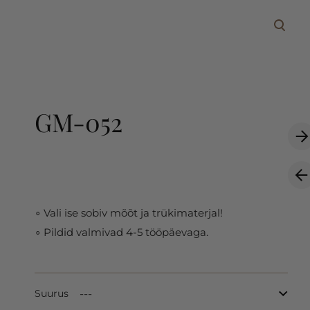
lisati ostukorvi.
Vaata ostukorvi
GM-052
∘ Vali ise sobiv mõõt ja trükimaterjal!
∘ Pildid valmivad 4-5 tööpäevaga.
Suurus