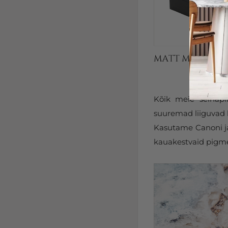
Kõik meie seinapi
suuremad liiguvad k
Kasutame Canoni ja 
kauakestvaid pigmen