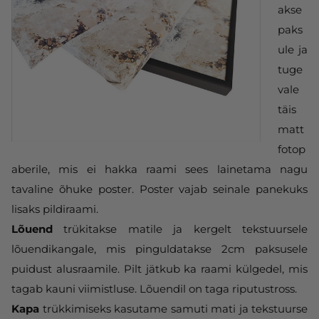
akse
paks
ule ja
tuge
vale
täis
matt
fotop
aberile, mis ei hakka raami sees lainetama nagu
tavaline õhuke poster. Poster vajab seinale panekuks
lisaks pildiraami.
Lõuend
trükitakse matile ja kergelt tekstuursele
lõuendikangale, mis pinguldatakse 2cm paksusele
puidust alusraamile. Pilt jätkub ka raami külgedel, mis
tagab kauni viimistluse. Lõuendil on taga riputustross.
Kapa
trükkimiseks kasutame samuti mati ja tekstuurse