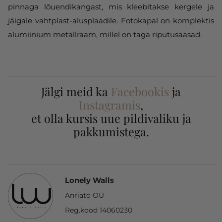
pinnaga lõuendikangast, mis kleebitakse kergele ja
jäigale vahtplast-alusplaadile. Fotokapal on komplektis
alumiinium metallraam, millel on taga riputusaasad.
Jälgi meid ka
Facebookis
ja
Instagramis
,
et olla kursis uue pildivaliku ja
pakkumistega.
Lonely Walls
Anriato OÜ
Reg.kood 14060230