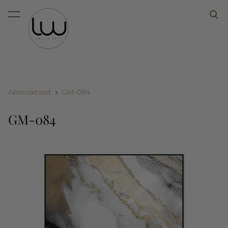
lisati ostukorvi.
Vaata ostukorvi
Abstraktsed
GM-084
GM-084