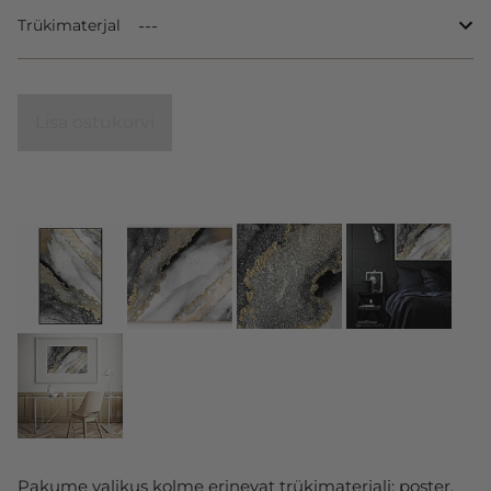
Trükimaterjal
Lisa ostukorvi
Pakume valikus kolme erinevat trükimaterjali: poster,