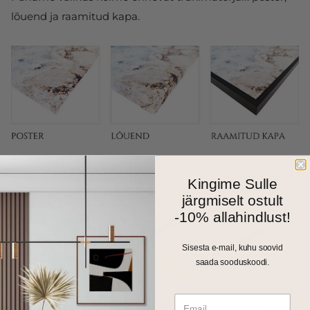
lõuend ja raamitud kapa.
Fotokapal on kitsas 1cm harjatud alumiiniumraam.
Kingime Sulle
Valikus on matt must, kuldne ja hõbedane toon.
järgmiselt ostult
-10% allahindlust!
Sisesta e-mail, kuhu soovid
saada sooduskoodi.