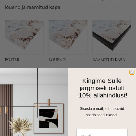
lõuend ja raamitud kapa.
Fotokapal on kitsas 1cm harjatud alumiiniumraam.
Kingime Sulle
Valikus on matt must, kuldne ja hõbedane toon.
järgmiselt ostult
-10% allahindlust!
Sisesta e-mail, kuhu soovid
saada sooduskoodi.