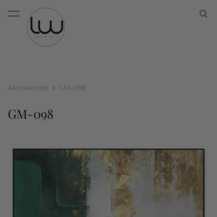
lisati ostukorvi.
Vaata ostukorvi
Abstraktsed
GM-098
GM-098