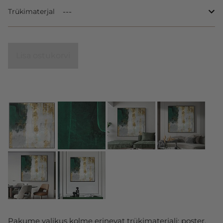
Trükimaterjal
Lisa ostukorvi
Pakume valikus kolme erinevat trükimaterjali: poster,