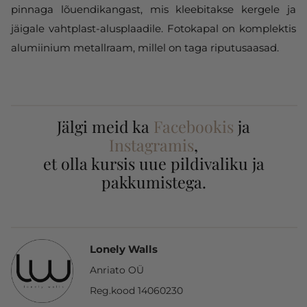
pinnaga lõuendikangast, mis kleebitakse kergele ja
jäigale vahtplast-alusplaadile. Fotokapal on komplektis
alumiinium metallraam, millel on taga riputusaasad.
Jälgi meid ka
Facebookis
ja
Instagramis
,
et olla kursis uue pildivaliku ja
pakkumistega.
Lonely Walls
Anriato OÜ
Reg.kood 14060230