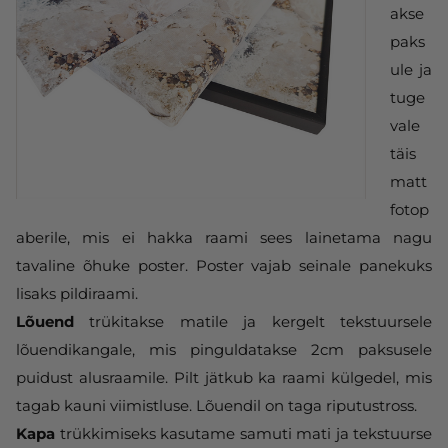
akse
paks
ule ja
tuge
vale
täis
matt
fotop
aberile, mis ei hakka raami sees lainetama nagu
tavaline õhuke poster. Poster vajab seinale panekuks
lisaks pildiraami.
Lõuend
trükitakse matile ja kergelt tekstuursele
lõuendikangale, mis pinguldatakse 2cm paksusele
puidust alusraamile. Pilt jätkub ka raami külgedel, mis
tagab kauni viimistluse. Lõuendil on taga riputustross.
Kapa
trükkimiseks kasutame samuti mati ja tekstuurse