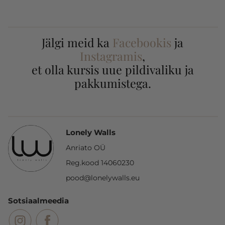
Jälgi meid ka
Facebookis
ja
Instagramis
,
et olla kursis uue pildivaliku ja
pakkumistega.
Lonely Walls
Anriato OÜ
Reg.kood 14060230
pood@lonelywalls.eu
Sotsiaalmeedia