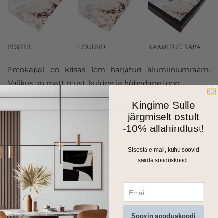
Fotokapal on kitsas 1cm harjatud alumiiniumraam.
Valikus on matt must, kuldne ja hõbedane toon.
Kingime Sulle
järgmiselt ostult
-10% allahindlust!
Sisesta e-mail, kuhu soovid
saada sooduskoodi.
Kõik meie seinapildid, fotolõuendid ja kapad trükitakse
Soovin sooduskoodi
ja valmistatakse Eestis. Väiksemad formaadid saadame