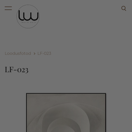
lisati ostukorvi.
Vaata ostukorvi
Loodusfotod
LF-023
LF-023