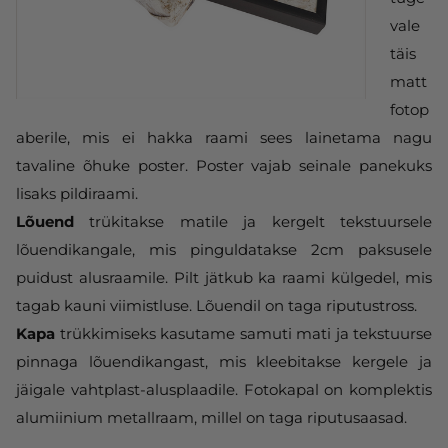
vale
täis
matt
fotop
aberile, mis ei hakka raami sees lainetama nagu
tavaline õhuke poster. Poster vajab seinale panekuks
lisaks pildiraami.
Lõuend
trükitakse matile ja kergelt tekstuursele
lõuendikangale, mis pinguldatakse 2cm paksusele
puidust alusraamile. Pilt jätkub ka raami külgedel, mis
tagab kauni viimistluse. Lõuendil on taga riputustross.
Kapa
trükkimiseks kasutame samuti mati ja tekstuurse
pinnaga lõuendikangast, mis kleebitakse kergele ja
jäigale vahtplast-alusplaadile. Fotokapal on komplektis
alumiinium metallraam, millel on taga riputusaasad.