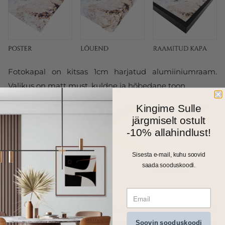
Fotokapal on kitsas 1cm harjatud alumiiniumraam.
Valikus on matt must, kuldne ja hõbedane toon.
Kingime Sulle
järgmiselt ostult
-10% allahindlust!
Sisesta e-mail, kuhu soovid
saada sooduskoodi.
Kõik meie seinapildid, fotolõuendid ja kapad trükitakse
Soovin sooduskoodi
ja valmistatakse Eestis. Väiksemad formaadid saadame