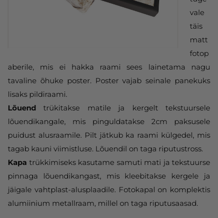
vale
täis
matt
fotop
aberile, mis ei hakka raami sees lainetama nagu
tavaline õhuke poster. Poster vajab seinale panekuks
lisaks pildiraami.
Lõuend
trükitakse matile ja kergelt tekstuursele
lõuendikangale, mis pinguldatakse 2cm paksusele
puidust alusraamile. Pilt jätkub ka raami külgedel, mis
tagab kauni viimistluse. Lõuendil on taga riputustross.
Kapa
trükkimiseks kasutame samuti mati ja tekstuurse
pinnaga lõuendikangast, mis kleebitakse kergele ja
jäigale vahtplast-alusplaadile. Fotokapal on komplektis
alumiinium metallraam, millel on taga riputusaasad.