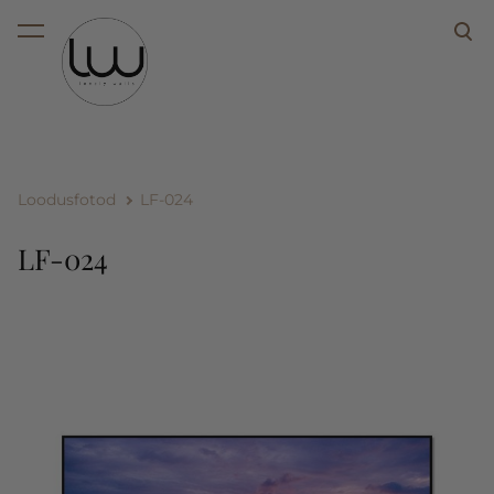
lisati ostukorvi.
Vaata ostukorvi
Loodusfotod
LF-024
LF-024