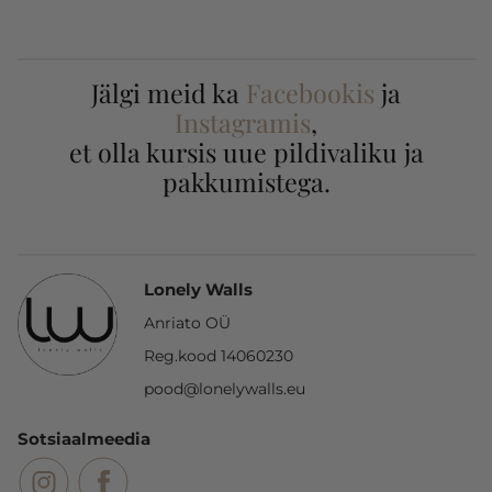
Jälgi meid ka
Facebookis
ja
Instagramis
,
et olla kursis uue pildivaliku ja
pakkumistega.
Lonely Walls
Anriato OÜ
Reg.kood 14060230
pood@lonelywalls.eu
Sotsiaalmeedia