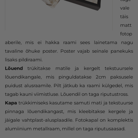
vale
täis
matt
fotop
aberile, mis ei hakka raami sees lainetama nagu
tavaline õhuke poster. Poster vajab seinale panekuks
lisaks pildiraami.
Lõuend
trükitakse matile ja kergelt tekstuursele
lõuendikangale, mis pinguldatakse 2cm paksusele
puidust alusraamile. Pilt jätkub ka raami külgedel, mis
tagab kauni viimistluse. Lõuendil on taga riputustross.
Kapa
trükkimiseks kasutame samuti mati ja tekstuurse
pinnaga lõuendikangast, mis kleebitakse kergele ja
jäigale vahtplast-alusplaadile. Fotokapal on komplektis
alumiinium metallraam, millel on taga riputusaasad.