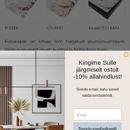
Fotokapal on kitsas 1cm harjatud alumiiniumraam.
Valikus on matt must, kuldne ja hõbedane toon.
Kingime Sulle
järgmiselt ostult
-10% allahindlust!
Sisesta e-mail, kuhu soovid
saada sooduskoodi.
Kõik meie seinapildid, fotolõuendid ja kapad trükitakse
Soovin sooduskoodi
ja valmistatakse Eestis. Väiksemad formaadid saadame