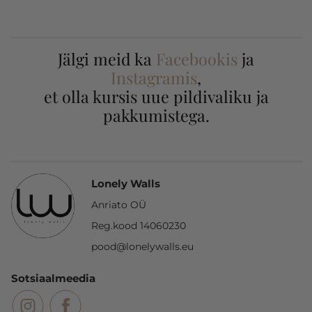
Jälgi meid ka
Facebookis
ja
Instagramis
,
et olla kursis uue pildivaliku ja
pakkumistega.
Lonely Walls
Anriato OÜ
Reg.kood 14060230
pood@lonelywalls.eu
Sotsiaalmeedia