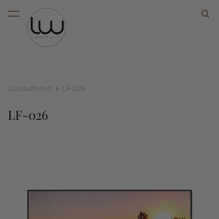
lisati ostukorvi.
Vaata ostukorvi
Loodusfotod
LF-026
LF-026