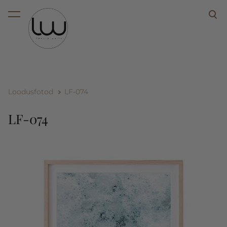
lisati ostukorvi.
Vaata ostukorvi
Loodusfotod
LF-074
LF-074