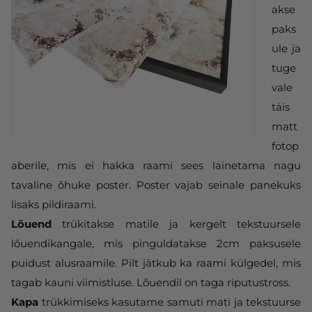
akse
paks
ule ja
tuge
vale
täis
matt
fotop
aberile, mis ei hakka raami sees lainetama nagu
tavaline õhuke poster. Poster vajab seinale panekuks
lisaks pildiraami.
Lõuend
trükitakse matile ja kergelt tekstuursele
lõuendikangale, mis pinguldatakse 2cm paksusele
puidust alusraamile. Pilt jätkub ka raami külgedel, mis
tagab kauni viimistluse. Lõuendil on taga riputustross.
Kapa
trükkimiseks kasutame samuti mati ja tekstuurse