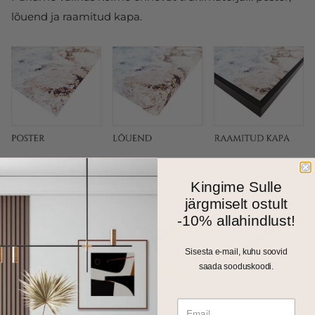
lõuend ja raamitud kapa.
Fotokapal on kitsas 1cm harjatud alumiiniumraam.
Kingime Sulle
Valikus on matt must, kuldne ja hõbedane toon.
järgmiselt ostult
-10% allahindlust!
Sisesta e-mail, kuhu soovid
saada sooduskoodi.