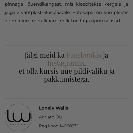
pinnaga lõuendikangast, mis kleebitakse kergele ja
jäigale vahtplast-alusplaadile. Fotokapal on komplektis
alumiinium metallraam, millel on taga riputusaasad.
Jälgi meid ka
Facebookis
ja
Instagramis
,
et olla kursis uue pildivaliku ja
pakkumistega.
Lonely Walls
Anriato OÜ
Reg.kood 14060230