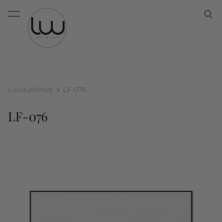
lisati ostukorvi.
Vaata ostukorvi
Loodusfotod
LF-076
LF-076