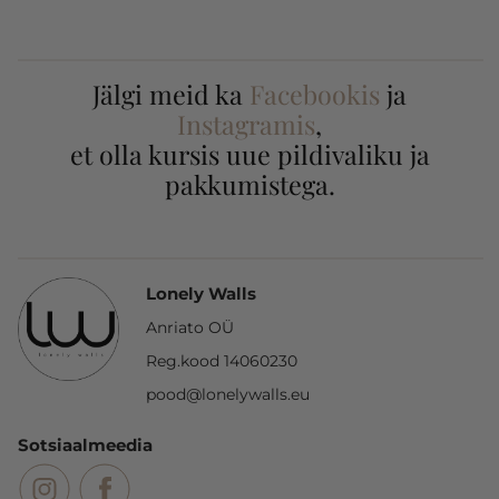
Jälgi meid ka
Facebookis
ja
Instagramis
,
et olla kursis uue pildivaliku ja
pakkumistega.
Lonely Walls
Anriato OÜ
Reg.kood 14060230
pood@lonelywalls.eu
Sotsiaalmeedia