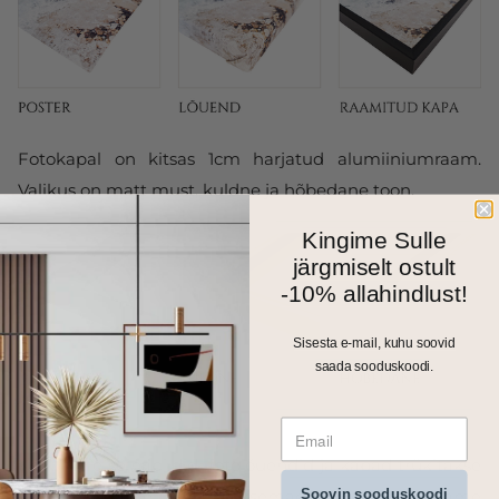
Fotokapal on kitsas 1cm harjatud alumiiniumraam.
Valikus on matt must, kuldne ja hõbedane toon.
Kingime Sulle
järgmiselt ostult
-10% allahindlust!
Sisesta e-mail, kuhu soovid
saada sooduskoodi.
Kõik meie seinapildid, fotolõuendid ja kapad trükitakse
Soovin sooduskoodi
ja valmistatakse Eestis. Väiksemad formaadid saadame