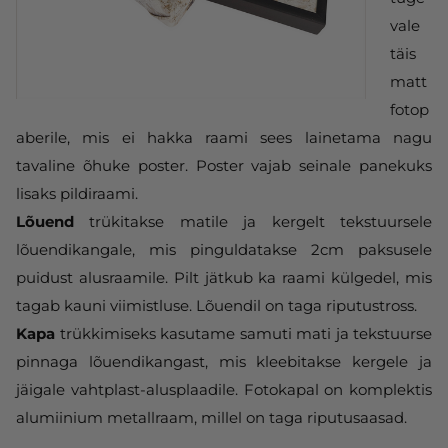
vale
täis
matt
fotop
aberile, mis ei hakka raami sees lainetama nagu
tavaline õhuke poster. Poster vajab seinale panekuks
lisaks pildiraami.
Lõuend
trükitakse matile ja kergelt tekstuursele
lõuendikangale, mis pinguldatakse 2cm paksusele
puidust alusraamile. Pilt jätkub ka raami külgedel, mis
tagab kauni viimistluse. Lõuendil on taga riputustross.
Kapa
trükkimiseks kasutame samuti mati ja tekstuurse
pinnaga lõuendikangast, mis kleebitakse kergele ja
jäigale vahtplast-alusplaadile. Fotokapal on komplektis
alumiinium metallraam, millel on taga riputusaasad.