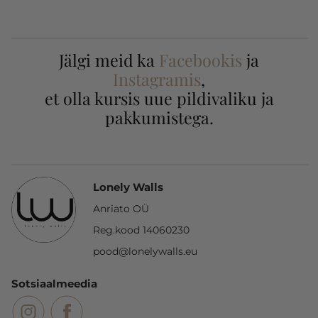
Jälgi meid ka
Facebookis
ja
Instagramis
,
et olla kursis uue pildivaliku ja
pakkumistega.
Lonely Walls
Anriato OÜ
Reg.kood 14060230
pood@lonelywalls.eu
Sotsiaalmeedia