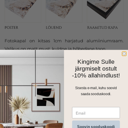
Fotokapal on kitsas 1cm harjatud alumiiniumraam.
Valikus on matt must, kuldne ja hõbedane toon.
Kingime Sulle
järgmiselt ostult
-10% allahindlust!
Sisesta e-mail, kuhu soovid
saada sooduskoodi.
Kõik meie seinapildid, fotolõuendid ja kapad trükitakse
Soovin sooduskoodi
ja valmistatakse Eestis. Väiksemad formaadid saadame