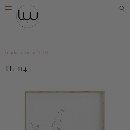
lisati ostukorvi.
Vaata ostukorvi
Loodusfotod
TL-114
TL-114