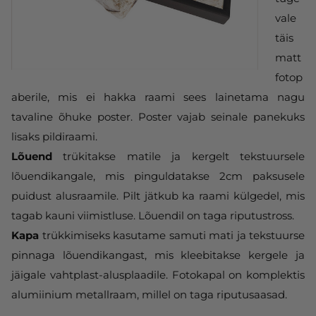
vale
täis
matt
fotop
aberile, mis ei hakka raami sees lainetama nagu
tavaline õhuke poster. Poster vajab seinale panekuks
lisaks pildiraami.
Lõuend
trükitakse matile ja kergelt tekstuursele
lõuendikangale, mis pinguldatakse 2cm paksusele
puidust alusraamile. Pilt jätkub ka raami külgedel, mis
tagab kauni viimistluse. Lõuendil on taga riputustross.
Kapa
trükkimiseks kasutame samuti mati ja tekstuurse
pinnaga lõuendikangast, mis kleebitakse kergele ja
jäigale vahtplast-alusplaadile. Fotokapal on komplektis
alumiinium metallraam, millel on taga riputusaasad.