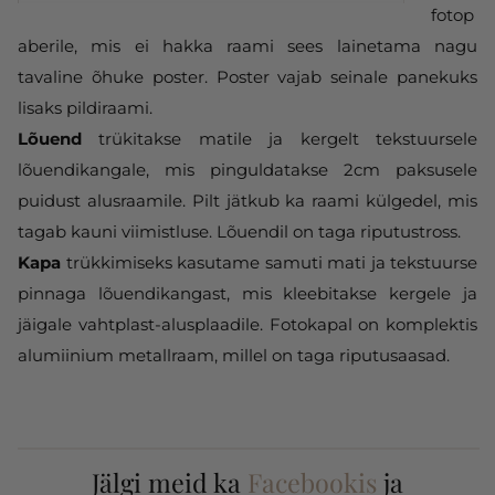
fotop
aberile, mis ei hakka raami sees lainetama nagu
tavaline õhuke poster. Poster vajab seinale panekuks
lisaks pildiraami.
Lõuend
trükitakse matile ja kergelt tekstuursele
lõuendikangale, mis pinguldatakse 2cm paksusele
puidust alusraamile. Pilt jätkub ka raami külgedel, mis
tagab kauni viimistluse. Lõuendil on taga riputustross.
Kapa
trükkimiseks kasutame samuti mati ja tekstuurse
pinnaga lõuendikangast, mis kleebitakse kergele ja
jäigale vahtplast-alusplaadile. Fotokapal on komplektis
alumiinium metallraam, millel on taga riputusaasad.
Jälgi meid ka
Facebookis
ja