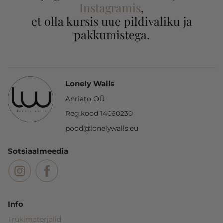
Instagramis
,
et olla kursis uue pildivaliku ja
pakkumistega.
Lonely Walls
Anriato OÜ
Reg.kood 14060230
pood@lonelywalls.eu
Sotsiaalmeedia
Info
Trükimaterjalid