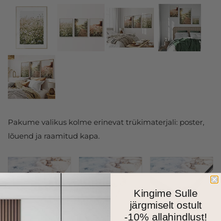
Pakume valikus kolme erinevat trükimaterjali: poster,
lõuend ja raamitud kapa.
Kingime Sulle
järgmiselt ostult
-10% allahindlust!