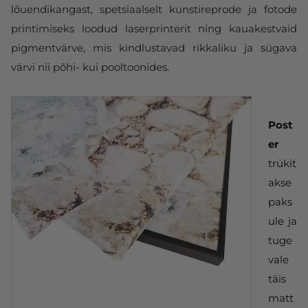
lõuendikangast, spetsiaalselt kunstireprode ja fotode
printimiseks loodud laserprinterit ning kauakestvaid
pigmentvärve, mis kindlustavad rikkaliku ja sügava
värvi nii põhi- kui pooltoonides.
Post
er
trükit
akse
paks
ule ja
tuge
vale
täis
matt