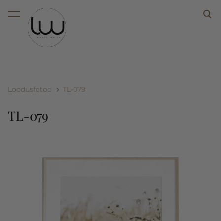
lisati ostukorvi.
Vaata ostukorvi
Loodusfotod
TL-079
TL-079