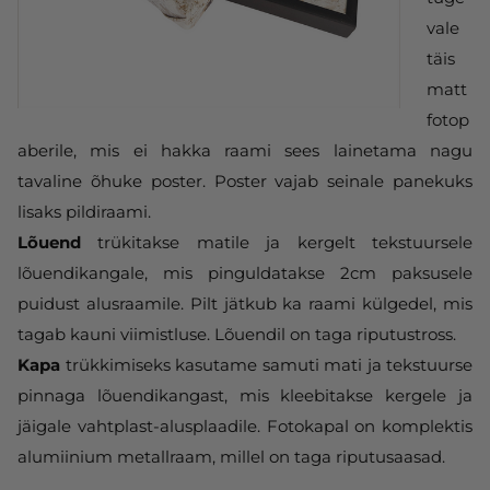
vale
täis
matt
fotop
aberile, mis ei hakka raami sees lainetama nagu
tavaline õhuke poster. Poster vajab seinale panekuks
lisaks pildiraami.
Lõuend
trükitakse matile ja kergelt tekstuursele
lõuendikangale, mis pinguldatakse 2cm paksusele
puidust alusraamile. Pilt jätkub ka raami külgedel, mis
tagab kauni viimistluse. Lõuendil on taga riputustross.
Kapa
trükkimiseks kasutame samuti mati ja tekstuurse
pinnaga lõuendikangast, mis kleebitakse kergele ja
jäigale vahtplast-alusplaadile. Fotokapal on komplektis
alumiinium metallraam, millel on taga riputusaasad.