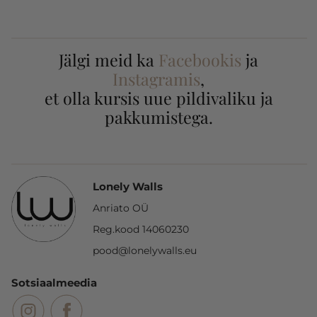
Jälgi meid ka
Facebookis
ja
Instagramis
,
et olla kursis uue pildivaliku ja
pakkumistega.
Lonely Walls
Anriato OÜ
Reg.kood 14060230
pood@lonelywalls.eu
Sotsiaalmeedia