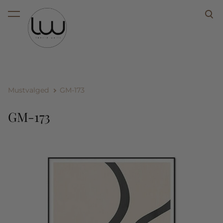
lisati ostukorvi.
Vaata ostukorvi
Mustvalged
GM-173
GM-173