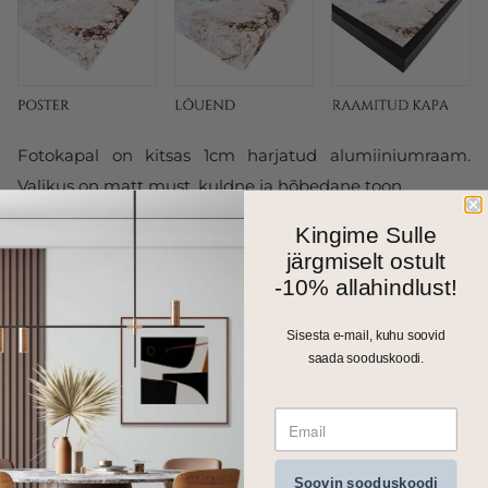
Fotokapal on kitsas 1cm harjatud alumiiniumraam.
Valikus on matt must, kuldne ja hõbedane toon.
Kingime Sulle
järgmiselt ostult
-10% allahindlust!
Sisesta e-mail, kuhu soovid
saada sooduskoodi.
Kõik meie seinapildid, fotolõuendid ja kapad trükitakse
Soovin sooduskoodi
ja valmistatakse Eestis. Väiksemad formaadid saadame