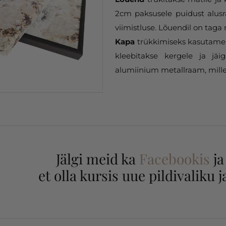
2cm paksusele puidust alusr
viimistluse. Lõuendil on taga 
Kapa
trükkimiseks kasutame 
kleebitakse kergele ja jäi
alumiinium metallraam, mille
Jälgi meid ka
Facebookis
j
et olla kursis uue pildivaliku