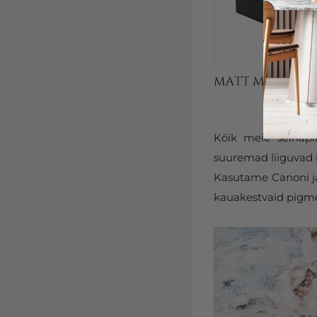
Kõik meie seinapi
suuremad liiguvad k
Kasutame Canoni ja 
kauakestvaid pigmen