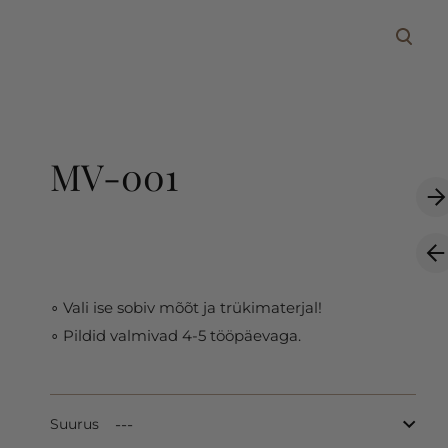
lisati ostukorvi.
Vaata ostukorvi
MV-001
∘ Vali ise sobiv mõõt ja trükimaterjal!
∘ Pildid valmivad 4-5 tööpäevaga.
Suurus