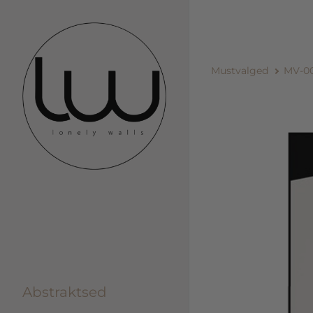
Mustvalged
MV-0
Abstraktsed