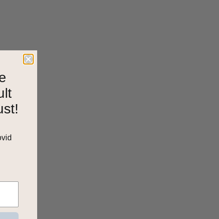
e
ult
ust!
ovid