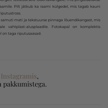
aamile. Pilt jätkub ka raami külgedel, mis tagab kauni
riputustross.
samuti mati ja tekstuurse pinnaga lõuendikangast, mis
gale vahtplast-alusplaadile. Fotokapal on komplektis
l on taga riputusaasad.
a
Instagramis
,
 ja pakkumistega.