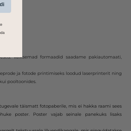
di
te
nda
 Eestis. Väiksemad formaadid saadame pakiautomaati,
eprode ja fotode printimiseks loodud laserprinterit ning
kui pooltoonides.
tugevale täismatt fotopaberile, mis ei hakka raami sees
huke poster. Poster vajab seinale panekuks lisaks
 kergelt tekstuursele lõuendikangale, mis pinguldatakse