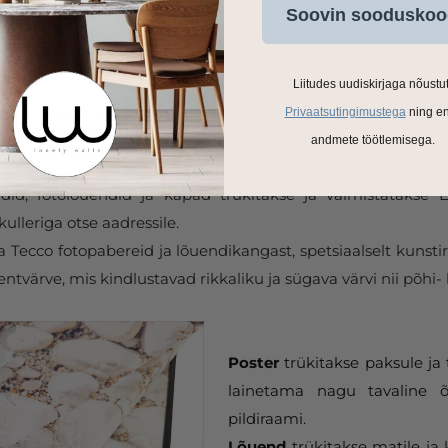
Soovin sooduskoo
Liitudes uudiskirjaga nõustu
Privaatsutingimustega
ning e
andmete töötlemisega.
ldid, fotolõuendid ja kapad trükitakse ja valmistatakse
ulleriga otse aadressile.
Tecco fotopabereid ja lõuendikangast, spetsiaalselt kunstir
tvärve, mis kindlustavad rikkaliku ja sügava värvi nii põhi- 
Poster
trükitakse paksule ja 
lainetama nagu tavaline õ
pildiraami.
Lõuend
trükitakse matile ja