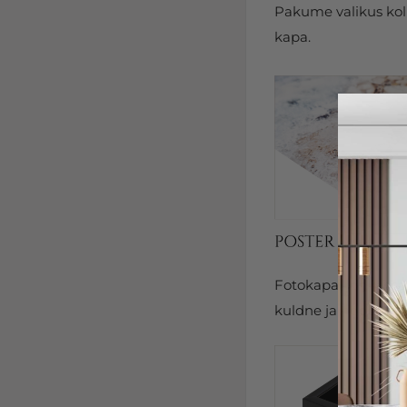
Pakume valikus kolm
kapa.
Fotokapal on kits
kuldne ja hõbedane