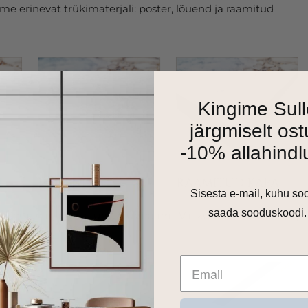
e erinevat trükimaterjali: poster, lõuend ja raamitud
Kingime Sull
järgmiselt ost
-10% allahindl
Sisesta e-mail, kuhu so
saada sooduskoodi.
as 1cm harjatud alumiiniumraam. Valikus on matt must,
 toon.