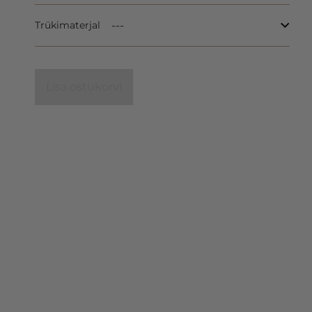
Trükimaterjal
Lisa ostukorvi