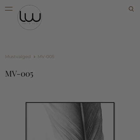
lisati ostukorvi.
Vaata ostukorvi
Mustvalged
MV-005
MV-005