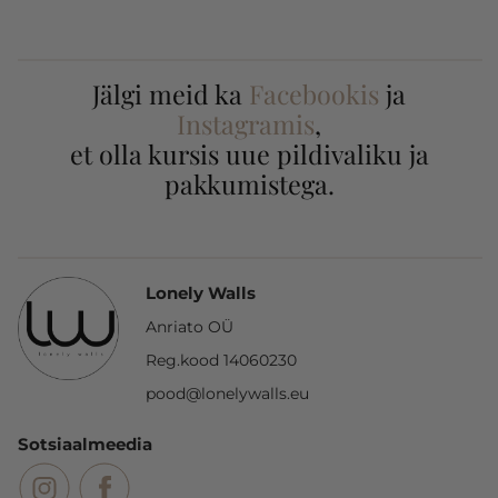
Jälgi meid ka
Facebookis
ja
Instagramis
,
et olla kursis uue pildivaliku ja
pakkumistega.
Lonely Walls
Anriato OÜ
Reg.kood 14060230
pood@lonelywalls.eu
Sotsiaalmeedia