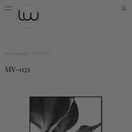
lisati ostukorvi.
Vaata ostukorvi
Mustvalged
MV-021
MV-021