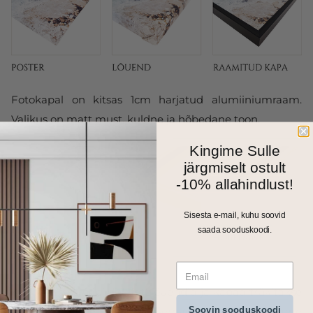
Fotokapal on kitsas 1cm harjatud alumiiniumraam.
Valikus on matt must, kuldne ja hõbedane toon.
Kingime Sulle
järgmiselt ostult
-10% allahindlust!
Sisesta e-mail, kuhu soovid
saada sooduskoodi.
Kõik meie seinapildid, fotolõuendid ja kapad trükitakse
Soovin sooduskoodi
ja valmistatakse Eestis. Väiksemad formaadid saadame