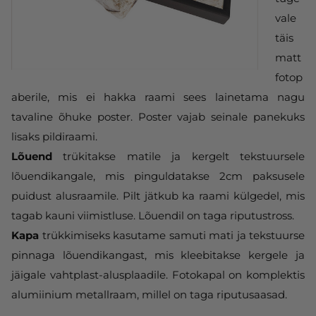
vale
täis
matt
fotop
aberile, mis ei hakka raami sees lainetama nagu
tavaline õhuke poster. Poster vajab seinale panekuks
lisaks pildiraami.
Lõuend
trükitakse matile ja kergelt tekstuursele
lõuendikangale, mis pinguldatakse 2cm paksusele
puidust alusraamile. Pilt jätkub ka raami külgedel, mis
tagab kauni viimistluse. Lõuendil on taga riputustross.
Kapa
trükkimiseks kasutame samuti mati ja tekstuurse
pinnaga lõuendikangast, mis kleebitakse kergele ja
jäigale vahtplast-alusplaadile. Fotokapal on komplektis
alumiinium metallraam, millel on taga riputusaasad.