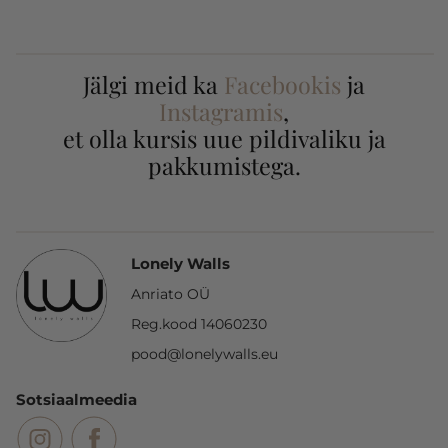
Jälgi meid ka
Facebookis
ja
Instagramis
,
et olla kursis uue pildivaliku ja
pakkumistega.
Lonely Walls
Anriato OÜ
Reg.kood 14060230
pood@lonelywalls.eu
Sotsiaalmeedia