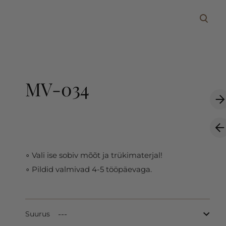
lisati ostukorvi.
Vaata ostukorvi
MV-034
∘ Vali ise sobiv mõõt ja trükimaterjal!
∘ Pildid valmivad 4-5 tööpäevaga.
Suurus