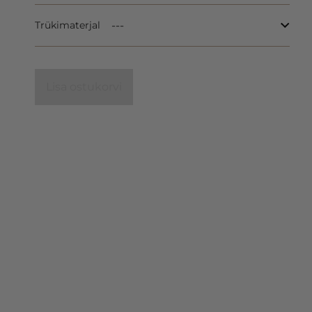
Trükimaterjal
Lisa ostukorvi