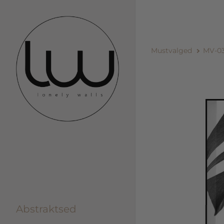
Mustvalged
MV-0
Abstraktsed