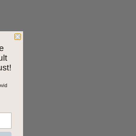
e
ult
ust!
ovid