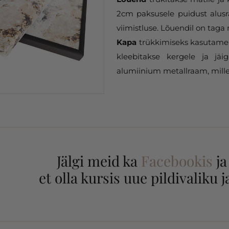
2cm paksusele puidust alusr
viimistluse. Lõuendil on taga 
Kapa
trükkimiseks kasutame 
kleebitakse kergele ja jäi
alumiinium metallraam, mille
Jälgi meid ka
Facebookis
j
et olla kursis uue pildivaliku