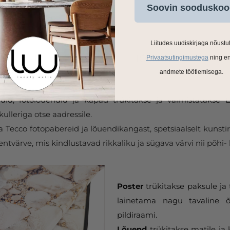
Soovin sooduskoo
Liitudes uudiskirjaga nõustu
Privaatsutingimustega
ning e
andmete töötlemisega.
ldid, fotolõuendid ja kapad trükitakse ja valmistatakse
ulleriga otse aadressile.
Tecco fotopabereid ja lõuendikangast, spetsiaalselt kunstir
tvärve, mis kindlustavad rikkaliku ja sügava värvi nii põhi- 
Poster
trükitakse paksule ja 
lainetama nagu tavaline õ
pildiraami.
Lõuend
trükitakse matile ja