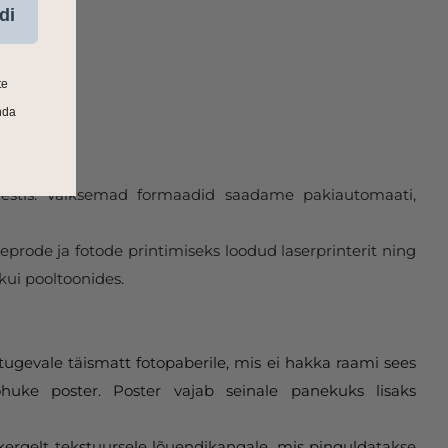
di
te
nda
 Eestis. Väiksemad formaadid saadame pakiautomaati,
eprode ja fotode printimiseks loodud laserprinterit ning
kui pooltoonides.
tugevale täismatt fotopaberile, mis ei hakka raami sees
huke poster. Poster vajab seinale panekuks lisaks
 kergelt tekstuursele lõuendikangale, mis pinguldatakse