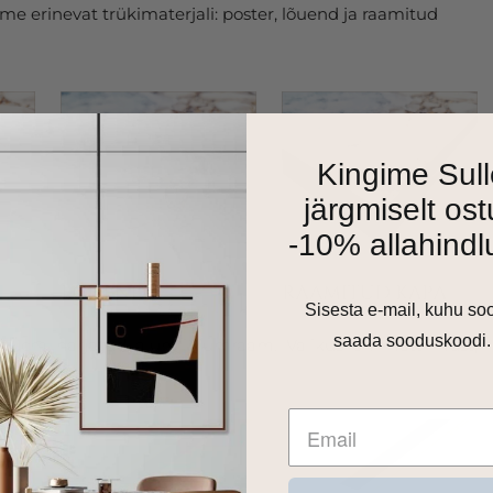
e erinevat trükimaterjali: poster, lõuend ja raamitud
Kingime Sull
järgmiselt ost
-10% allahindl
Sisesta e-mail, kuhu so
saada sooduskoodi.
as 1cm harjatud alumiiniumraam. Valikus on matt must,
 toon.