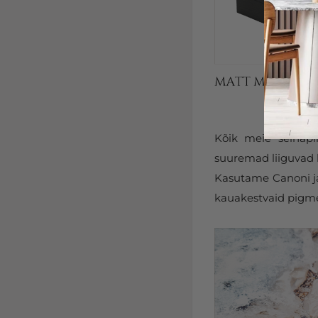
Kõik meie seinapi
suuremad liiguvad k
Kasutame Canoni ja 
kauakestvaid pigmen