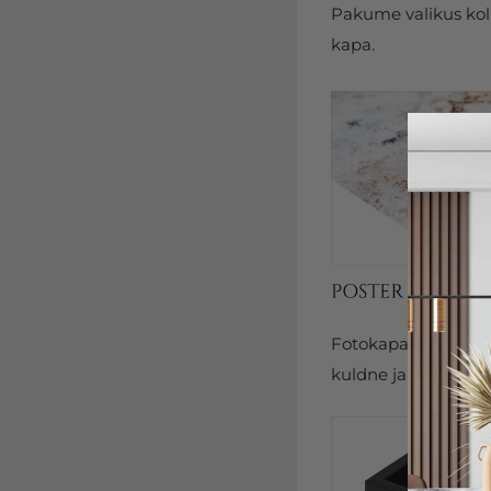
Pakume valikus kolm
kapa.
Fotokapal on kits
kuldne ja hõbedane