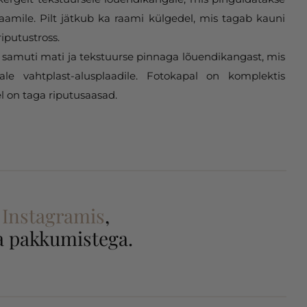
aamile. Pilt jätkub ka raami külgedel, mis tagab kauni
riputustross.
samuti mati ja tekstuurse pinnaga lõuendikangast, mis
gale vahtplast-alusplaadile. Fotokapal on komplektis
l on taga riputusaasad.
a
Instagramis
,
 ja pakkumistega.