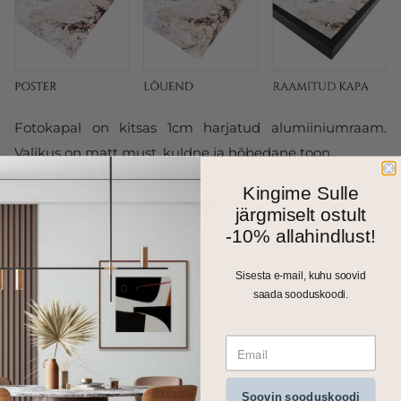
Fotokapal on kitsas 1cm harjatud alumiiniumraam.
Valikus on matt must, kuldne ja hõbedane toon.
Kingime Sulle
järgmiselt ostult
-10% allahindlust!
Sisesta e-mail, kuhu soovid
saada sooduskoodi.
Kõik meie seinapildid, fotolõuendid ja kapad trükitakse
Soovin sooduskoodi
ja valmistatakse Eestis. Väiksemad formaadid saadame