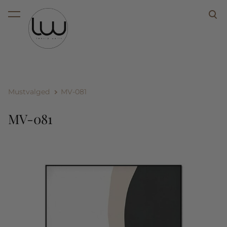
lisati ostukorvi.
Vaata ostukorvi
Mustvalged
MV-081
MV-081