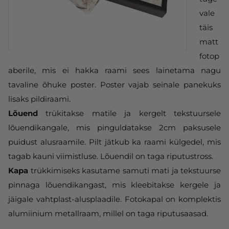
vale
täis
matt
fotop
aberile, mis ei hakka raami sees lainetama nagu
tavaline õhuke poster. Poster vajab seinale panekuks
lisaks pildiraami.
Lõuend
trükitakse matile ja kergelt tekstuursele
lõuendikangale, mis pinguldatakse 2cm paksusele
puidust alusraamile. Pilt jätkub ka raami külgedel, mis
tagab kauni viimistluse. Lõuendil on taga riputustross.
Kapa
trükkimiseks kasutame samuti mati ja tekstuurse
pinnaga lõuendikangast, mis kleebitakse kergele ja
jäigale vahtplast-alusplaadile. Fotokapal on komplektis
alumiinium metallraam, millel on taga riputusaasad.