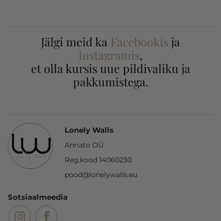
Jälgi meid ka
Facebookis
ja
Instagramis
,
et olla kursis uue pildivaliku ja
pakkumistega.
Lonely Walls
Anriato OÜ
Reg.kood 14060230
pood@lonelywalls.eu
Sotsiaalmeedia