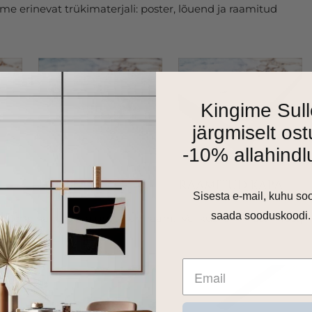
e erinevat trükimaterjali: poster, lõuend ja raamitud
Kingime Sull
järgmiselt ost
-10% allahindl
Sisesta e-mail, kuhu so
saada sooduskoodi.
as 1cm harjatud alumiiniumraam. Valikus on matt must,
 toon.