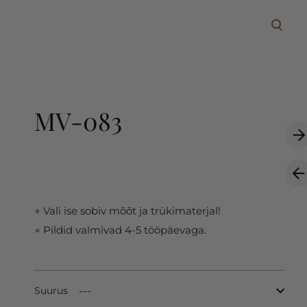
lisati ostukorvi.
Vaata ostukorvi
MV-083
∘ Vali ise sobiv mõõt ja trükimaterjal!
∘ Pildid valmivad 4-5 tööpäevaga.
Suurus