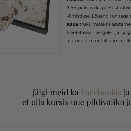
2cm paksusele puidust alusr
viimistluse. Lõuendil on taga 
Kapa
trükkimiseks kasutame 
kleebitakse kergele ja jäi
alumiinium metallraam, mille
Jälgi meid ka
Facebookis
j
et olla kursis uue pildivaliku