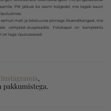
aamile. Pilt jätkub ka raami külgedel, mis tagab kauni
riputustross.
samuti mati ja tekstuurse pinnaga lõuendikangast, mis
gale vahtplast-alusplaadile. Fotokapal on komplektis
l on taga riputusaasad.
a
Instagramis
,
 ja pakkumistega.