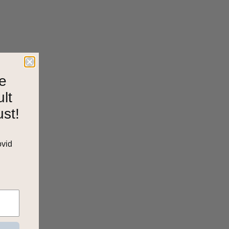
e
ult
ust!
ovid