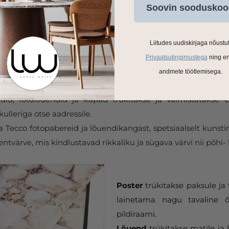
Soovin sooduskoo
Liitudes uudiskirjaga nõustu
Privaatsutingimustega
ning e
andmete töötlemisega.
ldid, fotolõuendid ja kapad trükitakse ja valmistatakse
ulleriga otse aadressile.
Tecco fotopabereid ja lõuendikangast, spetsiaalselt kunstir
tvärve, mis kindlustavad rikkaliku ja sügava värvi nii põhi- 
Poster
trükitakse paksule ja 
lainetama nagu tavaline õ
pildiraami.
Lõuend
trükitakse matile ja