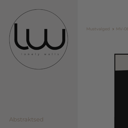
Mustvalged
MV-0
Abstraktsed