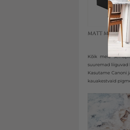
Kõik meie seinapi
suuremad liiguvad k
Kasutame Canoni ja 
kauakestvaid pigmen