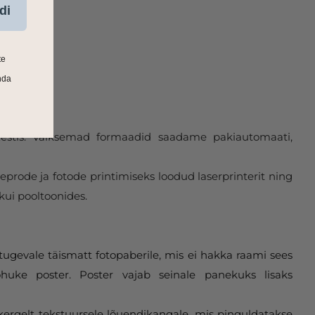
di
te
nda
 Eestis. Väiksemad formaadid saadame pakiautomaati,
eprode ja fotode printimiseks loodud laserprinterit ning
kui pooltoonides.
tugevale täismatt fotopaberile, mis ei hakka raami sees
huke poster. Poster vajab seinale panekuks lisaks
 kergelt tekstuursele lõuendikangale, mis pinguldatakse