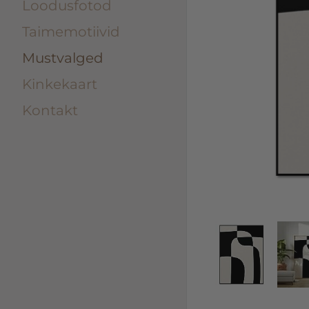
Loodusfotod
Taimemotiivid
Mustvalged
Kinkekaart
Kontakt