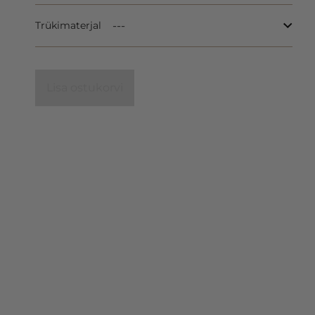
Trükimaterjal
Lisa ostukorvi