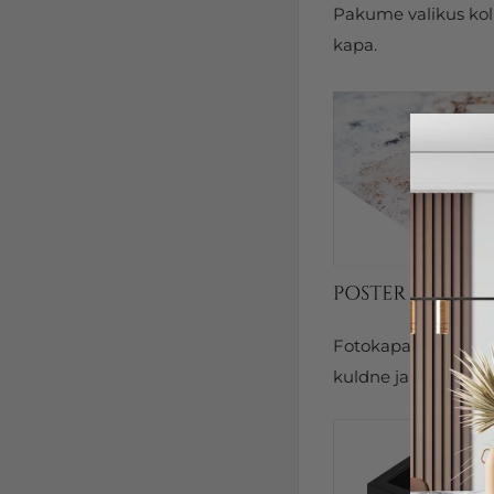
Pakume valikus kolm
kapa.
Fotokapal on kits
kuldne ja hõbedane