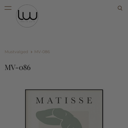
lisati ostukorvi.
Vaata ostukorvi
Mustvalged
MV-086
MV-086