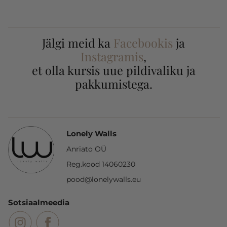
Jälgi meid ka
Facebookis
ja
Instagramis
,
et olla kursis uue pildivaliku ja
pakkumistega.
Lonely Walls
Anriato OÜ
Reg.kood 14060230
pood@lonelywalls.eu
Sotsiaalmeedia