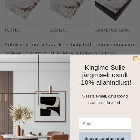
Fotokapal on kitsas 1cm harjatud alumiiniumraam.
Valikus on matt must, kuldne ja hõbedane toon.
Kingime Sulle
järgmiselt ostult
-10% allahindlust!
Sisesta e-mail, kuhu soovid
saada sooduskoodi.
Kõik meie seinapildid, fotolõuendid ja kapad trükitakse
Soovin sooduskoodi
ja valmistatakse Eestis. Väiksemad formaadid saadame