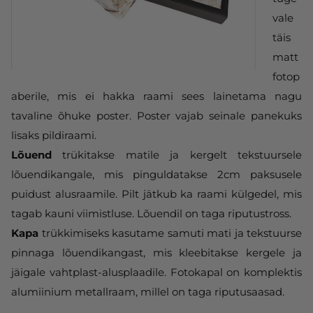
vale
täis
matt
fotop
aberile, mis ei hakka raami sees lainetama nagu
tavaline õhuke poster. Poster vajab seinale panekuks
lisaks pildiraami.
Lõuend
trükitakse matile ja kergelt tekstuursele
lõuendikangale, mis pinguldatakse 2cm paksusele
puidust alusraamile. Pilt jätkub ka raami külgedel, mis
tagab kauni viimistluse. Lõuendil on taga riputustross.
Kapa
trükkimiseks kasutame samuti mati ja tekstuurse
pinnaga lõuendikangast, mis kleebitakse kergele ja
jäigale vahtplast-alusplaadile. Fotokapal on komplektis
alumiinium metallraam, millel on taga riputusaasad.