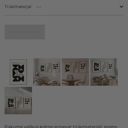
Trükimaterjal
Lisa ostukorvi
Pakume valikus kolme erinevat trükimaterjali: poster,