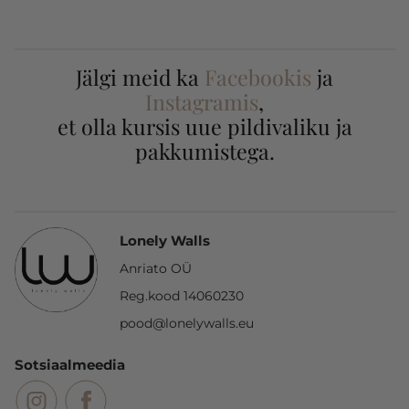
Jälgi meid ka
Facebookis
ja
Instagramis
,
et olla kursis uue pildivaliku ja
pakkumistega.
Lonely Walls
Anriato OÜ
Reg.kood 14060230
pood@lonelywalls.eu
Sotsiaalmeedia