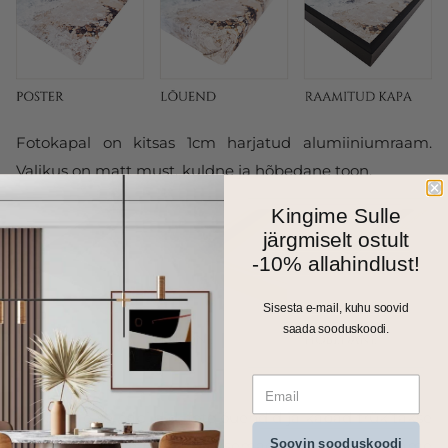
Fotokapal on kitsas 1cm harjatud alumiiniumraam.
Valikus on matt must, kuldne ja hõbedane toon.
Kingime Sulle
järgmiselt ostult
-10% allahindlust!
Sisesta e-mail, kuhu soovid
saada sooduskoodi.
Kõik meie seinapildid, fotolõuendid ja kapad trükitakse
Soovin sooduskoodi
ja valmistatakse Eestis. Väiksemad formaadid saadame