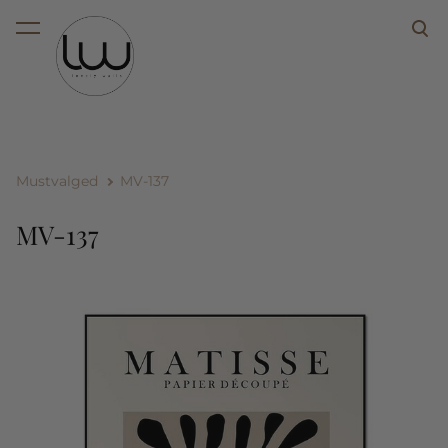
lisati ostukorvi.
Vaata ostukorvi
Mustvalged
MV-137
MV-137