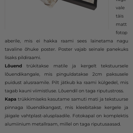
vale
täis
matt
fotop
aberile, mis ei hakka raami sees lainetama nagu
tavaline õhuke poster. Poster vajab seinale panekuks
lisaks pildiraami.
Lõuend
trükitakse matile ja kergelt tekstuursele
lõuendikangale, mis pinguldatakse 2cm paksusele
puidust alusraamile. Pilt jätkub ka raami külgedel, mis
tagab kauni viimistluse. Lõuendil on taga riputustross.
Kapa
trükkimiseks kasutame samuti mati ja tekstuurse
pinnaga lõuendikangast, mis kleebitakse kergele ja
jäigale vahtplast-alusplaadile. Fotokapal on komplektis
alumiinium metallraam, millel on taga riputusaasad.