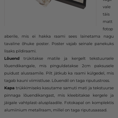
vale
täis
matt
fotop
aberile, mis ei hakka raami sees lainetama nagu
tavaline õhuke poster. Poster vajab seinale panekuks
lisaks pildiraami.
Lõuend
trükitakse matile ja kergelt tekstuursele
lõuendikangale, mis pinguldatakse 2cm paksusele
puidust alusraamile. Pilt jätkub ka raami külgedel, mis
tagab kauni viimistluse. Lõuendil on taga riputustross.
Kapa
trükkimiseks kasutame samuti mati ja tekstuurse
pinnaga lõuendikangast, mis kleebitakse kergele ja
jäigale vahtplast-alusplaadile. Fotokapal on komplektis
alumiinium metallraam, millel on taga riputusaasad.