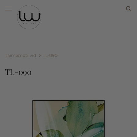
lisati ostukorvi.
Vaata ostukorvi
Taimemotiivid
TL-090
TL-090