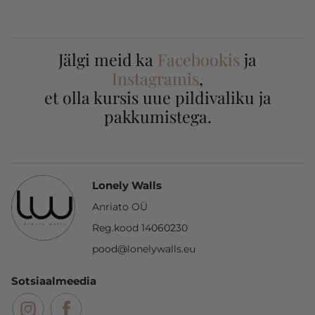
Jälgi meid ka
Facebookis
ja
Instagramis
,
et olla kursis uue pildivaliku ja
pakkumistega.
Lonely Walls
Anriato OÜ
Reg.kood 14060230
pood@lonelywalls.eu
Sotsiaalmeedia