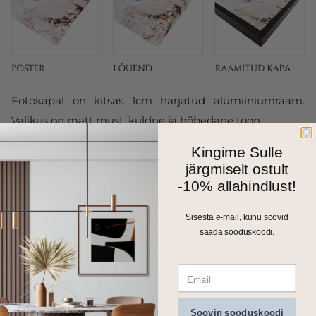
Fotokapal on kitsas 1cm harjatud alumiiniumraam.
Valikus on matt must, kuldne ja hõbedane toon.
Kingime Sulle
järgmiselt ostult
-10% allahindlust!
Sisesta e-mail, kuhu soovid
saada sooduskoodi.
Kõik meie seinapildid, fotolõuendid ja kapad trükitakse
Soovin sooduskoodi
ja valmistatakse Eestis. Väiksemad formaadid saadame