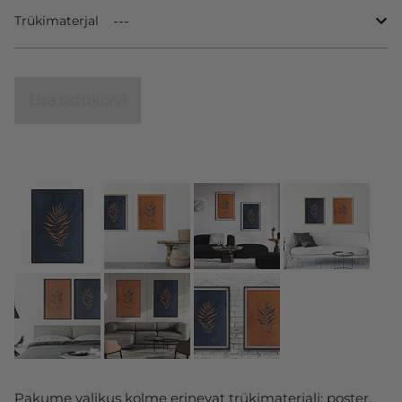
Trükimaterjal
Lisa ostukorvi
Pakume valikus kolme erinevat trükimaterjali: poster,