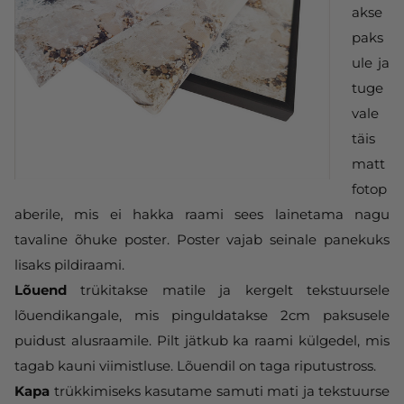
akse
paks
ule ja
tuge
vale
täis
matt
fotop
aberile, mis ei hakka raami sees lainetama nagu
tavaline õhuke poster. Poster vajab seinale panekuks
lisaks pildiraami.
Lõuend
trükitakse matile ja kergelt tekstuursele
lõuendikangale, mis pinguldatakse 2cm paksusele
puidust alusraamile. Pilt jätkub ka raami külgedel, mis
tagab kauni viimistluse. Lõuendil on taga riputustross.
Kapa
trükkimiseks kasutame samuti mati ja tekstuurse