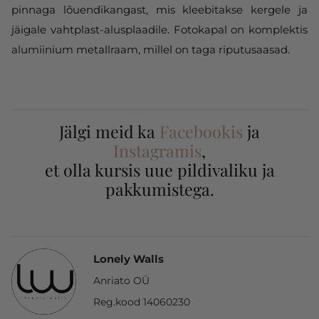
pinnaga lõuendikangast, mis kleebitakse kergele ja
jäigale vahtplast-alusplaadile. Fotokapal on komplektis
alumiinium metallraam, millel on taga riputusaasad.
Jälgi meid ka
Facebookis
ja
Instagramis
,
et olla kursis uue pildivaliku ja
pakkumistega.
Lonely Walls
Anriato OÜ
Reg.kood 14060230