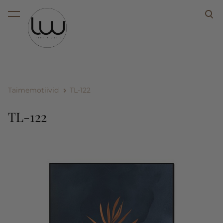
lisati ostukorvi.
Vaata ostukorvi
Taimemotiivid
TL-122
TL-122