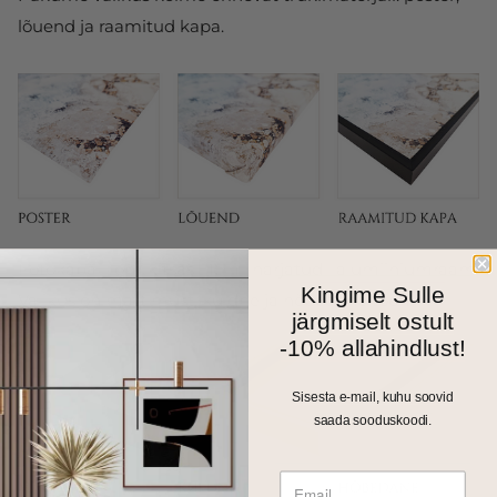
lõuend ja raamitud kapa.
Fotokapal on kitsas 1cm harjatud alumiiniumraam.
Kingime Sulle
Valikus on matt must, kuldne ja hõbedane toon.
järgmiselt ostult
-10% allahindlust!
Sisesta e-mail, kuhu soovid
saada sooduskoodi.