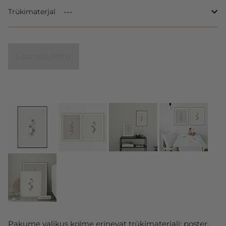
Trükimaterjal
Lisa ostukorvi
Pakume valikus kolme erinevat trükimaterjali: poster,