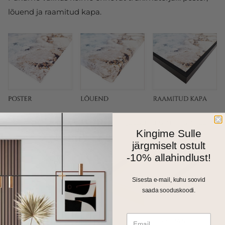
lõuend ja raamitud kapa.
Fotokapal on kitsas 1cm harjatud alumiiniumraam.
Kingime Sulle
Valikus on matt must, kuldne ja hõbedane toon.
järgmiselt ostult
-10% allahindlust!
Sisesta e-mail, kuhu soovid
saada sooduskoodi.