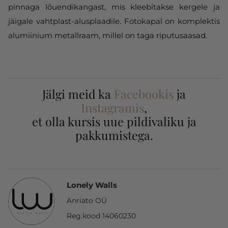
pinnaga lõuendikangast, mis kleebitakse kergele ja
jäigale vahtplast-alusplaadile. Fotokapal on komplektis
alumiinium metallraam, millel on taga riputusaasad.
Jälgi meid ka
Facebookis
ja
Instagramis
,
et olla kursis uue pildivaliku ja
pakkumistega.
Lonely Walls
Anriato OÜ
Reg.kood 14060230