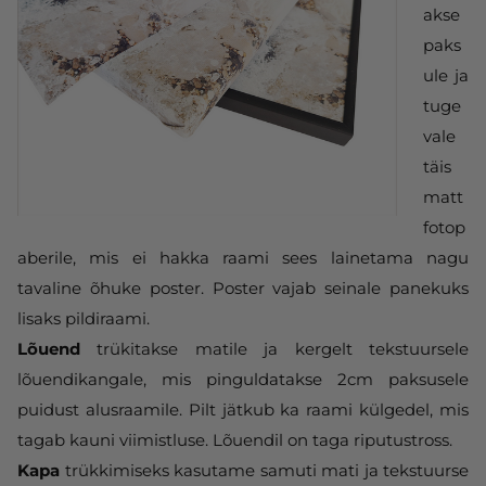
akse
paks
ule ja
tuge
vale
täis
matt
fotop
aberile, mis ei hakka raami sees lainetama nagu
tavaline õhuke poster. Poster vajab seinale panekuks
lisaks pildiraami.
Lõuend
trükitakse matile ja kergelt tekstuursele
lõuendikangale, mis pinguldatakse 2cm paksusele
puidust alusraamile. Pilt jätkub ka raami külgedel, mis
tagab kauni viimistluse. Lõuendil on taga riputustross.
Kapa
trükkimiseks kasutame samuti mati ja tekstuurse