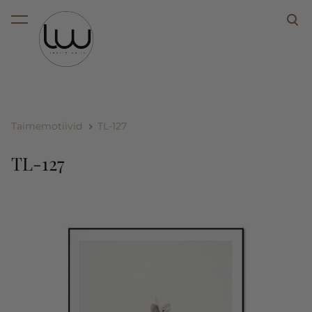
lisati ostukorvi.
Vaata ostukorvi
Taimemotiivid
TL-127
TL-127